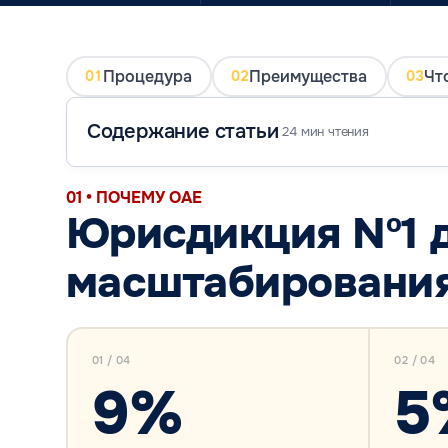
Процедура
Преимущества
Чт
01
02
03
Содержание статьи
24 мин чтения
01 • ПОЧЕМУ ОАЕ
Юрисдикция Nº1 д
масштабирования
01 / 04
02 / 04
9%
5