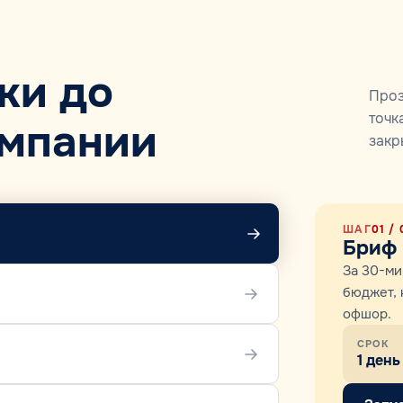
ки до
Проз
точк
мпании
закр
ШАГ
01
/ 
Бриф 
За 30-ми
бюджет, 
офшор.
СРОК
1 день