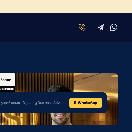
d Secure
ustindex
В WhatsApp
дущий юрист Dynasty Business Advicer