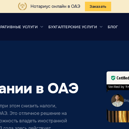
Нотариус онлайн в ОАЭ
Заказать
РАТИВНЫЕ УСЛУГИ
БУХГАЛТЕРСКИЕ УСЛУГИ
БЛОГ
Certifie
ании в ОАЭ
Verified by
Tr
Ве
при этом снизить налоги,
АЭ. Это отличное решение на
можность владеть иностранной
3 года здесь действует