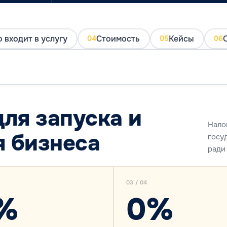
о входит в услугу
Стоимость
Кейсы
04
05
06
ля запуска и
Нало
 бизнеса
госу
ради
03 / 04
%
0%