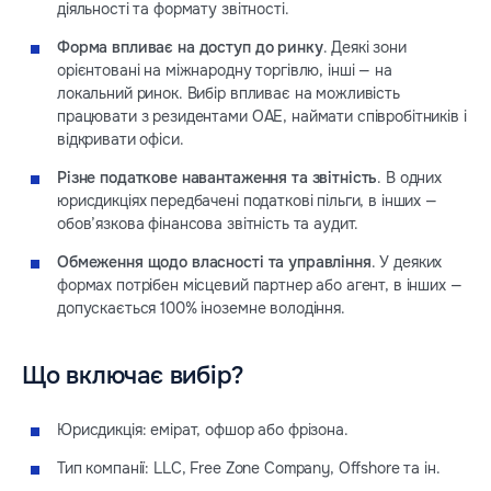
діяльності та формату звітності.
Форма впливає на доступ до ринку
. Деякі зони
орієнтовані на міжнародну торгівлю, інші — на
локальний ринок. Вибір впливає на можливість
працювати з резидентами ОАЕ, наймати співробітників і
відкривати офіси.
Різне податкове навантаження та звітність
. В одних
юрисдикціях передбачені податкові пільги, в інших —
обов’язкова фінансова звітність та аудит.
Обмеження щодо власності та управління
. У деяких
формах потрібен місцевий партнер або агент, в інших —
допускається 100% іноземне володіння.
Що включає вибір?
Юрисдикція: емірат, офшор або фрізона.
Тип компанії: LLC, Free Zone Company, Offshore та ін.