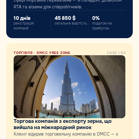
сфері морських перевезень — зі складом, дозволом
RTA та візами для співробітників.
10 днів
45 850 $
0%
реєстрація
загальна вартість
податок на
компанії
прибуток
ТОРГІВЛЯ · DMCC FREE ZONE
CASE / 03
Торгова компанія з експорту зерна, що
вийшла на міжнародний ринок
Клієнт відкрив торговельну компанію в DMCC — з