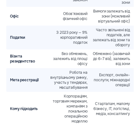
зони
х
Вимоги залежать від
Обов’язковий
Офіс
зони (можливий
фізичний офіс
віртуальний офіс)
Часто звільнені від
По
З 2023 року — 9%
податків, але
по
Податки
корпоративний
залежать від зони та
податок
обороту
Без обмежень,
Обмежено (зазвичай
Візи та
залежить від площі
до 6–7 віз), залежить
резидентство
офісу
від зони
Робота на
Експорт, онлайн-
внутрішньому ринку,
Мета реєстрації
послуги, міжнародні
участь у тендерах,
операції
масштабування
г
Корпораціям,
торговим мережам,
Стартапам, малому
компаніям з
Кому підходить
бізнесу, IT, логістиці,
локальною
медіа, консалтингу
операційною
моделлю