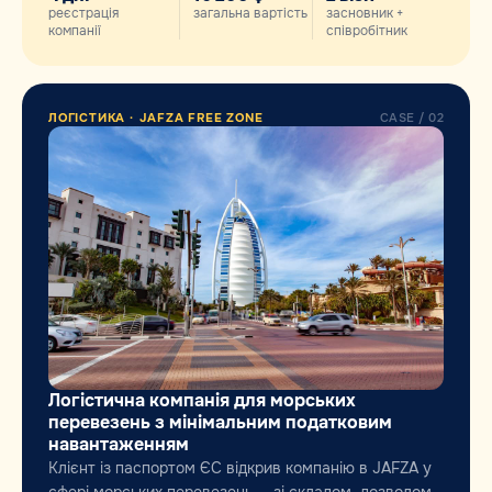
реєстрація
загальна вартість
засновник +
компанії
співробітник
ЛОГІСТИКА · JAFZA FREE ZONE
CASE / 02
Логістична компанія для морських
перевезень з мінімальним податковим
навантаженням
Клієнт із паспортом ЄС відкрив компанію в JAFZA у