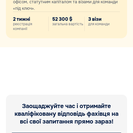
офісом, статутним капіталом та візами для команди
«під ключ».
2 тижні
52 300 $
3 візи
реєстрація
загальна вартість
для команди
компанії
Заощаджуйте час і отримайте
кваліфіковану відповідь фахівця на
всі свої запитання прямо зараз!