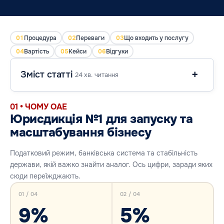
01
Процедура
02
Переваги
03
Що входить у послугу
04
Вартість
05
Кейси
06
Відгуки
Зміст статті
24 хв. читання
01 • ЧОМУ ОАЕ
Юрисдикція №1 для запуску та
масштабування бізнесу
Податковий режим, банківська система та стабільність
держави, якій важко знайти аналог. Ось цифри, заради яких
сюди переїжджають.
01 / 04
02 / 04
9%
5%