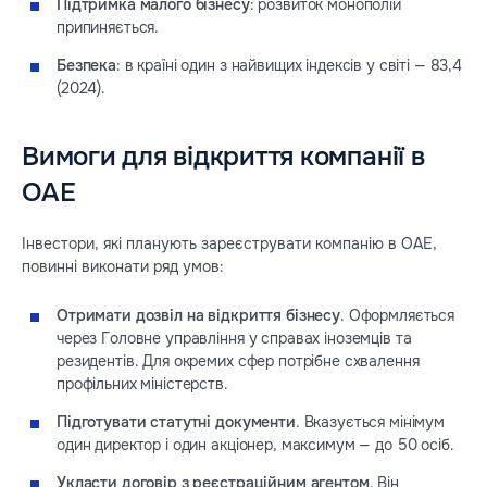
Підтримка малого бізнесу
: розвиток монополій
припиняється.
Безпека
: в країні один з найвищих індексів у світі — 83,4
(2024).
Вимоги для відкриття компанії в
ОАЕ
Інвестори, які планують зареєструвати компанію в ОАЕ,
повинні виконати ряд умов:
Отримати дозвіл на відкриття бізнесу
. Оформляється
через Головне управління у справах іноземців та
резидентів. Для окремих сфер потрібне схвалення
профільних міністерств.
Підготувати статутні документи
. Вказується мінімум
один директор і один акціонер, максимум — до 50 осіб.
Укласти договір з реєстраційним агентом
. Він