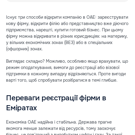
Існує три способи відкрити компанію в ОАЕ: зареєструвати
нову фірму, відкрити філію або представництво вже діючого
підприємства, нарешті, купити готовий бізнес. При цьому
фірму можна відкривати в різних юрисдикціях: на материку,
у вільних економічних зонах (ВЕЗ) або в спеціальних
(офшорних) зонах.
Виглядає складно? Можливо, особливо якщо врахувати, що
режим оподаткування, вимоги до реєстрації або візової
підтримки в кожному випадку відрізняються. Проте вигоди
варті того, щоб спробувати розібратися в темі глибше.
Переваги реєстрації фірми в
Еміратах
Економіка ОАЕ надійна і стабільна. Держава прагне
якомога менше залежати від ресурсів, тому заохочує
бізнес, не пов’язаний з видобутком нафти і газу. За такої