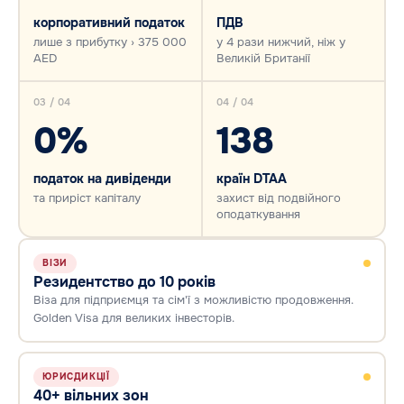
корпоративний податок
ПДВ
лише з прибутку › 375 000
у 4 рази нижчий, ніж у
AED
Великій Британії
03 / 04
04 / 04
0%
138
податок на дивіденди
країн DTAA
та приріст капіталу
захист від подвійного
оподаткування
ВІЗИ
Резидентство до 10 років
Віза для підприємця та сім'ї з можливістю продовження.
Golden Visa для великих інвесторів.
ЮРИСДИКЦІЇ
40+ вільних зон