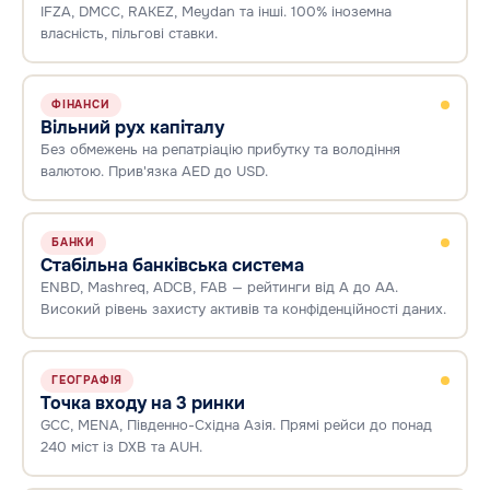
IFZA, DMCC, RAKEZ, Meydan та інші. 100% іноземна
власність, пільгові ставки.
ФІНАНСИ
Вільний рух капіталу
Без обмежень на репатріацію прибутку та володіння
валютою. Прив'язка AED до USD.
БАНКИ
Стабільна банківська система
ENBD, Mashreq, ADCB, FAB — рейтинги від А до АА.
Високий рівень захисту активів та конфіденційності даних.
ГЕОГРАФІЯ
Точка входу на 3 ринки
GCC, MENA, Південно-Східна Азія. Прямі рейси до понад
240 міст із DXB та AUH.