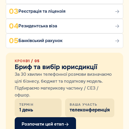
03
Реєстрація та ліцензія
04
Резидентська віза
05
Банківський рахунок
КРОК
01
/ 05
Бриф та вибір юрисдикції
За 30 хвилин телефонної розмови визначаємо
цілі бізнесу, бюджет та податкову модель.
Підбираємо материкову частину / СЕЗ /
офшор.
ТЕРМІН
ВАША УЧАСТЬ
1 день
телеконференція
Розпочати цей етап