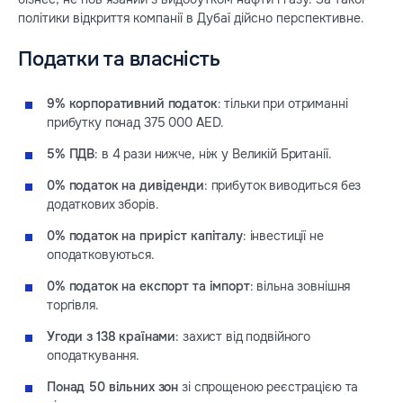
політики відкриття компанії в Дубаї дійсно перспективне.
Податки та власність
9% корпоративний податок
: тільки при отриманні
прибутку понад 375 000 AED.
5% ПДВ
: в 4 рази нижче, ніж у Великій Британії.
0% податок на дивіденди
: прибуток виводиться без
додаткових зборів.
0% податок на приріст капіталу
: інвестиції не
оподатковуються.
0% податок на експорт та імпорт
: вільна зовнішня
торгівля.
Угоди з 138 країнами
: захист від подвійного
оподаткування.
Понад 50 вільних зон
зі спрощеною реєстрацією та