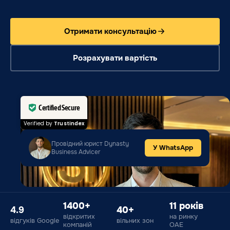
Отримати консультацію
Розрахувати вартість
Certified Secure
Verified by
Trustindex
Провідний юрист Dynasty
У WhatsApp
Business Advicer
1400+
11 років
4.9
40+
відкритих
на ринку
відгуків Google
вільних зон
компаній
ОАЕ