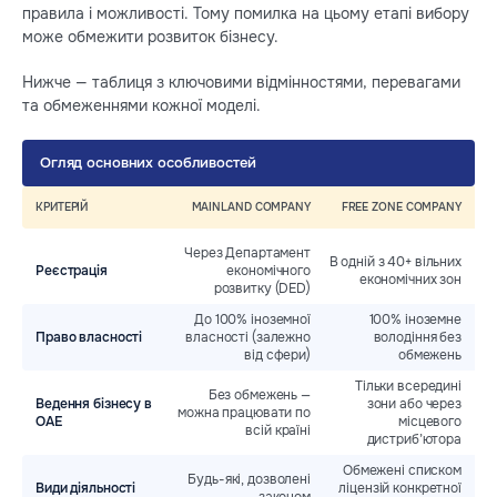
правила і можливості. Тому помилка на цьому етапі вибору
може обмежити розвиток бізнесу.
Нижче — таблиця з ключовими відмінностями, перевагами
та обмеженнями кожної моделі.
Огляд основних особливостей
КРИТЕРІЙ
MAINLAND COMPANY
FREE ZONE COMPANY
Через Департамент
В одній з 40+ вільних
Реєстрація
економічного
ре
економічних зон
розвитку (DED)
До 100% іноземної
100% іноземне
Право власності
власності (залежно
володіння без
від сфери)
обмежень
м
Тільки всередині
Без обмежень —
Ведення бізнесу в
зони або через
можна працювати по
д
ОАЕ
місцевого
всій країні
дистриб’ютора
Обмежені списком
Між
Будь-які, дозволені
Види діяльності
ліцензій конкретної
законом