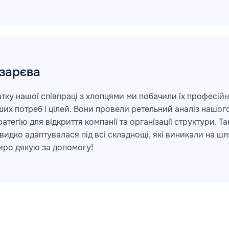
зарєва
тку нашої співпраці з хлопцями ми побачили їх професійн
их потреб і цілей. Вони провели ретельний аналіз нашог
атегію для відкриття компанії та організації структури. 
швидко адаптувалася під всі складнощі, які виникали на шл
иро дякую за допомогу!