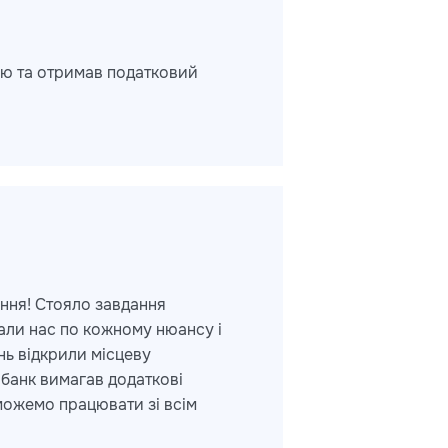
нію та отримав податковий
ння! Стояло завдання
вали нас по кожному нюансу і
нь відкрили місцеву
 банк вимагав додаткові
можемо працювати зі всім