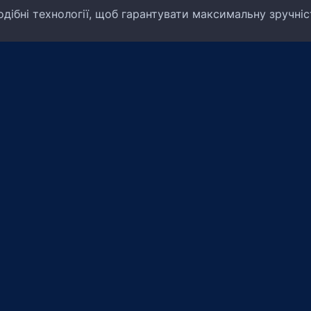
дібні технології, щоб гарантувати максимальну зручні
Про компанію
Про нас
Відгуки
Повернення грошових коштів
Умови оплати
Контакти
Послуги