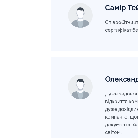
Самір
Те
Співробітницт
сертифікат бе
Олексан
Дуже задовол
відкриття ком
дуже дохідлив
компанію, щоп
документи. А
світом!