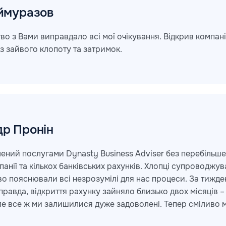
ймуразов
во з Вами виправдало всі мої очікування. Відкрив компа
з зайвого клопоту та затримок.
др
Пронін
ений послугами Dynasty Business Adviser без перебільше
панії та кількох банківських рахунків. Хлопці супроводжу
о пояснювали всі незрозумілі для нас процеси. За тижде
равда, відкриття рахунку зайняло близько двох місяців –
ле все ж ми залишилися дуже задоволені. Тепер сміливо 