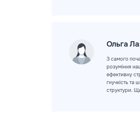
Ольга
Ла
З самого поча
розуміння наш
ефективну стр
гнучкість та 
структури. Щ