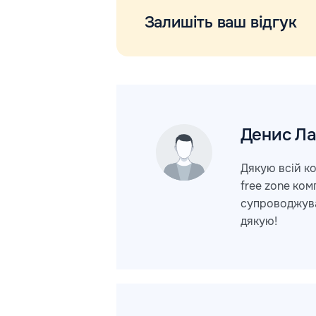
Залишіть ваш відгук
Денис
Ла
Дякую всій ко
free zone ком
супроводжував
дякую!