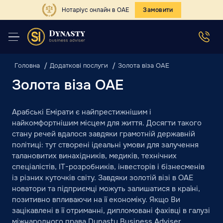
Нотаріус онлайн в ОАЕ
Замовити
Головна
Додаткові послуги
Золота віза ОАЕ
Золота віза ОАЕ
Арабські Емірати є найпрестижнішим і
найкомфортнішим місцем для життя. Досягти такого
стану речей вдалося завдяки грамотній державній
політиці: тут створені ідеальні умови для залучення
талановитих винахідників, медиків, технічних
спеціалістів, IT-розробників, інвесторів і бізнесменів
із різних куточків світу. Завдяки золотій візі в ОАЕ
новатори та підприємці можуть залишатися в країні,
позитивно впливаючи на її економіку. Якщо Ви
зацікавлені в її отриманні, дипломовані фахівці в галузі
міжнародного права Dynasty Business Adviser