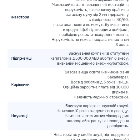
Можливий варіант вкладення інвестицій і в
нерухомість, і в економіку країни на
загальну суму від 2 млн дирхамів у
Інвестори
співвідношенні 40/60.
Інвестовані кошти не можуть бути взятими
в кредит. Щоб підтвердити цей факт,
необхідно довести походження коштів.
Нерухомість не можна продавати протягом
3 років.
Заснування компанії зі статутним
Підприємці
капіталом від 500 000 AED або тип бізнесу,
визнаний місцевим бізнес-інкубатором.
Базова вища освіта (не нижче рівня
бакалавра).
Досвід роботи від 5 років і вище.
Керівники
Офіційна заробітна плата від 30 000
дирхамів.
Наявність медичної страховки.
Блискуча кар’єра в науковій галузі.
Не менше 10 років академічного досвіду.
Науковці
Наявність престижних міжнародних
нагород або гранту на проведення
досліджень.
Новаторство у своїй галузі, підтверджене
запатентованими технологіями або