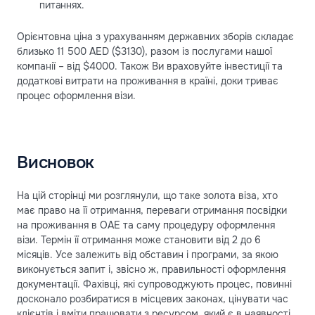
питаннях.
Орієнтовна ціна з урахуванням державних зборів складає
близько 11 500 AED ($3130), разом із послугами нашої
компанії – від $4000. Також Ви враховуйте інвестиції та
додаткові витрати на проживання в країні, доки триває
процес оформлення візи.
Висновок
На цій сторінці ми розглянули, що таке золота віза, хто
має право на її отримання, переваги отримання посвідки
на проживання в ОАЕ та саму процедуру оформлення
візи. Термін її отримання може становити від 2 до 6
місяців. Усе залежить від обставин і програми, за якою
виконується запит і, звісно ж, правильності оформлення
документації. Фахівці, які супроводжують процес, повинні
досконало розбиратися в місцевих законах, цінувати час
клієнтів і вміти працювати з ресурсом, який є в наявності,