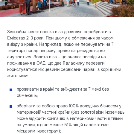
Звичайна інвесторська віза дозволяє перебувати в
Еміратах 2-3 роки. При цьому є обмеження за часом
виїзду з країни. Наприклад, якщо не перебувати на її
території понад пів року, право на резидентство
анулюється. Золота віза – це аналог посвідки на
проживання в ОАЕ, що дає її власнику переваги
користуватися місцевими сервісами нарівні з корінними
жителями:
проживати в країні та виїжджати за її межі без
обмежень;
зберігати за собою право 100% володіння бізнесом у
материковій частині країни (без золотої візи іноземець
може відкрити компанію в материковій частині тільки
за умови, що не менше 51% акцій належатиме
місцевим інвесторам);