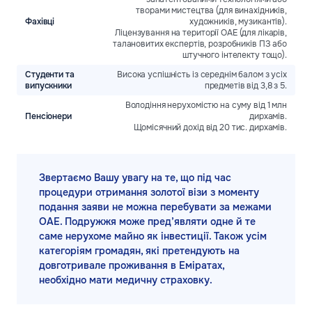
творами мистецтва (для винахідників,
Фахівці
художників, музикантів).
Ліцензування на території ОАЕ (для лікарів,
талановитих експертів, розробників ПЗ або
штучного інтелекту тощо).
Студенти та
Висока успішність із середнім балом з усіх
випускники
предметів від 3,8 з 5.
Володіння нерухомістю на суму від 1 млн
Пенсіонери
дирхамів.
Щомісячний дохід від 20 тис. дирхамів.
Звертаємо Вашу увагу на те, що під час
процедури отримання золотої візи з моменту
подання заяви не можна перебувати за межами
ОАЕ. Подружжя може пред’являти одне й те
саме нерухоме майно як інвестиції. Також усім
категоріям громадян, які претендують на
довготривале проживання в Еміратах,
необхідно мати медичну страховку.