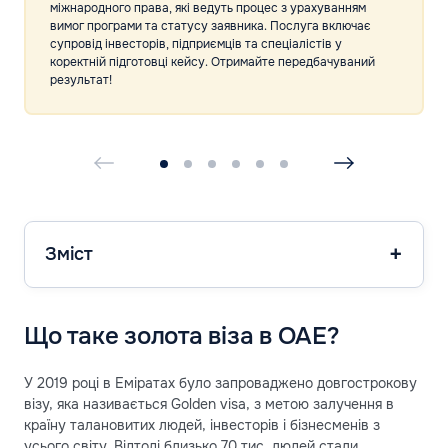
міжнародного права, які ведуть процес з урахуванням
вимог програми та статусу заявника. Послуга включає
супровід інвесторів, підприємців та спеціалістів у
коректній підготовці кейсу. Отримайте передбачуваний
результат!
Зміст
Що таке золота віза в ОАЕ?
У 2019 році в Еміратах було запроваджено довгострокову
візу, яка називається Golden visa, з метою залучення в
країну талановитих людей, інвесторів і бізнесменів з
усього світу. Відтоді близько 70 тис. людей стали