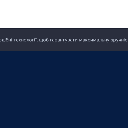
дібні технології, щоб гарантувати максимальну зручні
Про компанію
Про нас
Відгуки
Повернення грошових коштів
Умови оплати