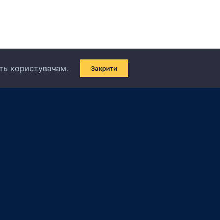
сть користувачам.
Закрити
Контакти
+971 52 634 1022
Telegram
Viber
WhatsApp
+ 971 45 765 825