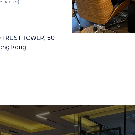
им часом)
D TRUST TOWER, 50
 Hong Kong