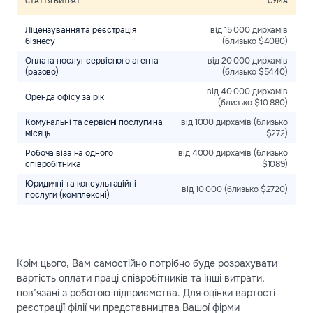
СТАТТЯ ВИТРАТ
СУМА
Ліцензування та реєстрація
від 15 000 дирхамів
бізнесу
(близько $4080)
Оплата послуг сервісного агента
від 20 000 дирхамів
(разово)
(близько $5440)
від 40 000 дирхамів
Оренда офісу за рік
(близько $10 880)
Комунальні та сервісні послуги на
від 1000 дирхамів (близько
місяць
$272)
Робоча віза на одного
від 4000 дирхамів (близько
співробітника
$1089)
Юридичні та консультаційні
від 10 000 (близько $2720)
послуги (комплексні)
Крім цього, Вам самостійно потрібно буде розрахувати
вартість оплати праці співробітників та інші витрати,
пов’язані з роботою підприємства. Для оцінки вартості
реєстрації філії чи представництва Вашої фірми