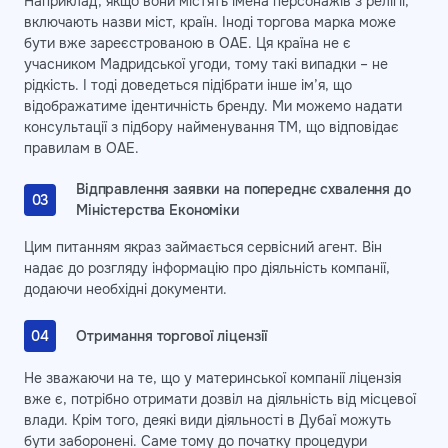
Наприклад, якщо вони містять імена персонажів з релігії,
включають назви міст, країн. Іноді торгова марка може
бути вже зареєстрованою в ОАЕ. Ця країна не є
учасником Мадридської угоди, тому такі випадки – не
рідкість. І тоді доведеться підібрати інше ім’я, що
відображатиме ідентичність бренду. Ми можемо надати
консультації з підбору найменування ТМ, що відповідає
правилам в ОАЕ.
Відправлення заявки на попереднє схвалення до
Міністерства Економіки
Цим питанням якраз займається сервісний агент. Він
надає до розгляду інформацію про діяльність компанії,
додаючи необхідні документи.
Отримання торгової ліцензії
Не зважаючи на те, що у материнської компанії ліцензія
вже є, потрібно отримати дозвіл на діяльність від місцевої
влади. Крім того, деякі види діяльності в Дубаї можуть
бути заборонені. Саме тому до початку процедури