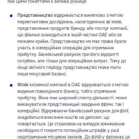
між цими поняттями є велика різниця:
Представництво
відкривається винятково з метою
маркетингових досліджень, налагодження зв’язків,
представлення продуктів бренду або послуг компанії,
що фізично знаходиться в іншій частині ОАЕ або за
межами країни. Представництво не має права брати
участь в комерційних операціях для отримання
прибутку. Банківський рахунок при його відкритті
потрібен, але тільки для операційних витрат. Тому до
кінця звітного періоду представництво може мати
лише мінусовий баланс.
Філія
іноземної компанії в ОАЕ відкривається з метою
ведення повноцінного бізнесу, тобто отримання
прибутку. Вона має широкий спектр діяльності: може
виконувати як представницькі завдання фірми, так і
комерційні. Відкриваючи банківський рахунок для філії,
знадобиться внесення коштів на депозит, що
повертається. Це страховка на випадок виникнення
необхідності покриття потенційних штрафів у разі
недотримання місцевих законів. До філій у фрізонах ця