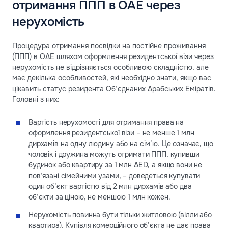
отримання ППП в ОАЕ через
нерухомість
Процедура отримання посвідки на постійне проживання
(ППП) в ОАЕ шляхом оформлення резидентської візи через
нерухомість не відрізняється особливою складністю, але
має декілька особливостей, які необхідно знати, якщо вас
цікавить статус резидента Об’єднаних Арабських Еміратів.
Головні з них:
Вартість нерухомості для отримання права на
оформлення резидентської візи – не менше 1 млн
дирхамів на одну людину або на сім’ю. Це означає, що
чоловік і дружина можуть отримати ППП, купивши
будинок або квартиру за 1 млн AED, а якщо вони не
пов’язані сімейними узами, – доведеться купувати
один об’єкт вартістю від 2 млн дирхамів або два
об’єкти за ціною, не меншою 1 млн кожен.
Нерухомість повинна бути тільки житловою (вілли або
квартира). Купівля комерційного об’єкта не дає права