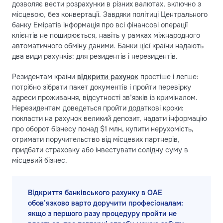
дозволяє вести розрахунки в різних валютах, включно з
місцевою, без конвертації. Завдяки політиці Центрального
банку Еміратів інформація про всі фінансові операції
клієнтів не поширюється, навіть у рамках міжнародного
автоматичного обміну даними. Банки цієї країни надають
два види рахунків: для резидентів і нерезидентів.
Резидентам країни
відкрити рахунок
простіше і легше:
потрібно зібрати пакет документів і пройти перевірку
адреси проживання, відсутності зв’язків із криміналом.
Нерезидентам доведеться пройти додаткові кроки:
покласти на рахунок великий депозит, надати інформацію
про оборот бізнесу понад $1 млн, купити нерухомість,
отримати поручительство від місцевих партнерів,
придбати страховку або інвестувати солідну суму в
місцевий бізнес.
Відкриття банківського рахунку в ОАЕ
обов’язково варто доручити професіоналам:
якщо з першого разу процедуру пройти не