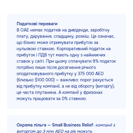
Податкові переваги
В ОАЕ немає податків на дивіденди, заробітну
плату, дарування, спадщину, розкіш. Це означає,
що бізнес може отримувати прибуток за
нульовою ставкою. Корпоративний податок на
прибуток і ПДВ тут мають одну з найнижчих
ставок у світі. При цьому сплачувати 9% податок
потрібно лише після досягнення річного
оподатковуваного прибутку у 375 000 AED
(близько $100 000) — важливо: порог рахується
від прибутку компанії, а не від обороту (виторгу),
це часта плутанина. А компанії у фризонах
можуть працювати за 0% ставкою.
Окрема пільга — Small Business Relief
:
компанії з
виторгом до 3 млн AED на рік можуть