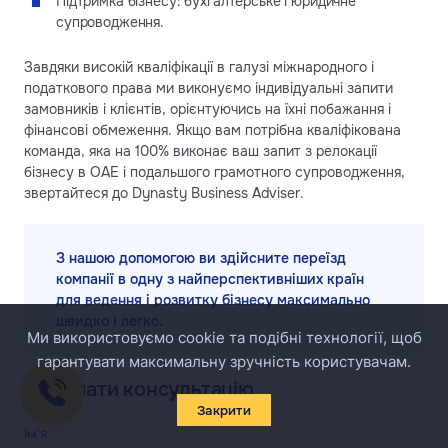
Підтримка бізнесу: бухгалтерське і юридичне
супроводження.
Завдяки високій кваліфікації в галузі міжнародного і
податкового права ми виконуємо індивідуальні запити
замовників і клієнтів, орієнтуючись на їхні побажання і
фінансові обмеження. Якщо вам потрібна кваліфікована
команда, яка на 100% виконає ваш запит з релокації
бізнесу в ОАЕ і подальшого грамотного супроводження,
звертайтеся до Dynasty Business Adviser.
З нашою допомогою ви здійсните переїзд
компанії в одну з найперспективніших країн
для ведення і розвитку бізнесу максимально
швидко і легко.
Ми використовуємо cookie та подібні технології, щоб
гарантувати максимальну зручність користувачам.
Отримати консультацію
Закрити
Ім'я