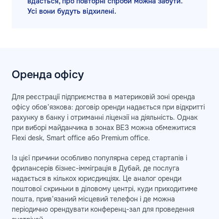
вдасться, про повторні спроби можна забути.
Усі вони будуть відхилені.
Оренда офісу
Для реєстрації підприємства в материковій зоні оренда
офісу обов’язкова: договір оренди надається при відкритті
рахунку в банку і отриманні ліцензії на діяльність. Однак
при виборі майданчика в зонах ВЕЗ можна обмежитися
Flexi desk, Smart office або Premium office.
Із цієї причини особливо популярна серед стартапів і
фрилансерів бізнес-імміграція в Дубай, де послуга
надається в кількох юрисдикціях. Це аналог оренди
поштової скриньки в діловому центрі, куди приходитиме
пошта, прив’язаний місцевий телефон і де можна
періодично орендувати конференц-зал для проведення