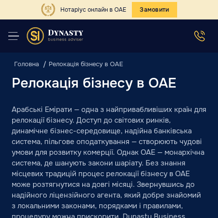
Нотаріус онлайн в ОАЕ
Замовити
Головна
Релокація бізнесу в ОАЕ
Релокація бізнесу в ОАЕ
Арабські Емірати — одна з найпривабливіших країн для
релокації бізнесу. Доступ до світових ринків,
динамічне бізнес-середовище, надійна банківська
система, пільгове оподаткування — створюють чудові
умови для розвитку комерції. Однак ОАЕ — монархічна
система, де шанують закони шаріату. Без знання
місцевих традицій процес релокації бізнесу в ОАЕ
може розтягнутися на довгі місяці. Звернувшись до
надійного ліцензійного агента, який добре знайомий
з локальними законами, порядками і правилами,
процедуру можна прискорити. Dynasty Business