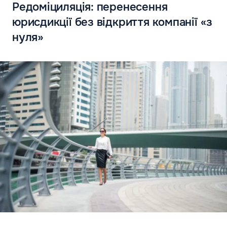
Редомiциляція: перенесення
юрисдикції без відкриття компанії «з
нуля»