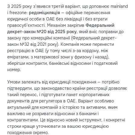
З 2025 року з’явився третій варіант, що доповнює mainland
і freezone:
редомiциляція
— офіційне перенесення
юридичної особи в ОАЕ без ліквідації і без втрати
правосуб’єктності. Механізм закріпив
Федеральний
декрет-закон №20 від 2025 року
, який вніс поправки до
закону про комерційні компанії (Федеральний декрет-
закон №32 від 2021 року). Компанія може перенести
реєстрацію в ОАЕ (у тому числі з-за кордону, між
еміратами, з материкової зони у фризону і назад),
зберігши контракти, банківські відносини і податковий
номер.
Умови залежать від юрисдикції походження — потрібно
підтвердити, що законодавство країни реєстрації дозволяє
такий перенос, і підготувати пакет корпоративних
документів для регулятора в ОАЕ. Варіант особливо
актуальний для компаній з історією та активами, яким
важливо не розривати відносини з банками і
контрагентами. Це відносно новий інструмент, і конкретні
строки краще уточнювати за вашою юрисдикцією
походження окремо.