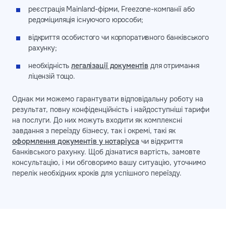
реєстрація Mainland-фірми, Freezone-компанії або
редомiциляція існуючого юрособи;
відкриття особистого чи корпоративного банківського
рахунку;
необхідність
легалізації документів
для отримання
ліцензій тощо.
Однак ми можемо гарантувати відповідальну роботу на
результат, повну конфіденційність і найдоступніші тарифи
на послуги. До них можуть входити як комплексні
завдання з переїзду бізнесу, так і окремі, такі як
оформлення документів у нотаріуса
чи відкриття
банківського рахунку. Щоб дізнатися вартість, замовте
консультацію, і ми обговоримо вашу ситуацію, уточнимо
перелік необхідних кроків для успішного переїзду.