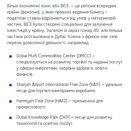
Вільні економічні зони, або ВЕЗ, — це регіони всередині
країни (фризони), у яких правила ведення бізнесу і
податкові ставки відрізняються від умов у материковій
частині. ВЕЗ були створені спеціально для залучення
інвестицій у країну. Загалом їх зараз понад 40, але більша
частина розташована в Дубаї. Кожна з фризон має свій
перелік дозволеної діяльності, наприклад:
Dubai Multi Commodities Center (DMCC) —
спеціалізується на розвитку торгівлі та наданні послуг
у сферах енергетики, охорони здоров’я, освіти,
фінансів.
Sharjah Airport International Free Zone (SAIF) — ідеальне
місце для торгівлі ювелірними виробами.
Hamriyah Free Zone (HAFZ) — призначена для
промисловості.
Dubai Knowledge Park (DKP) — місце для розвитку
технологій та освітніх послуг.