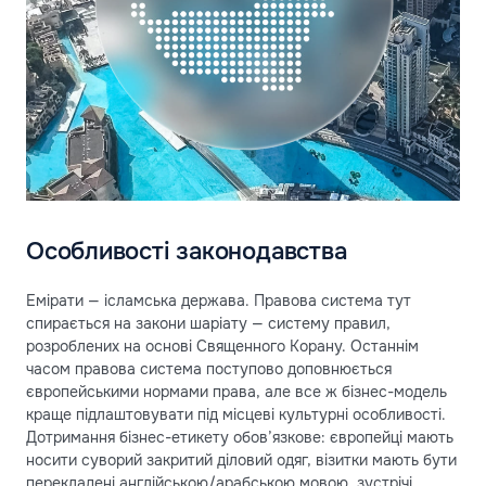
Особливості законодавства
Емірати — ісламська держава. Правова система тут
спирається на закони шаріату — систему правил,
розроблених на основі Священного Корану. Останнім
часом правова система поступово доповнюється
європейськими нормами права, але все ж бізнес-модель
краще підлаштовувати під місцеві культурні особливості.
Дотримання бізнес-етикету обов’язкове: європейці мають
носити суворий закритий діловий одяг, візитки мають бути
перекладені англійською/арабською мовою, зустрічі