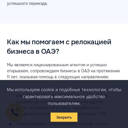
успешного переезда.
Как мы помогаем с релокацией
бизнеса в ОАЭ?
Мы являемся лицензированным агентом и успешно
открываем, сопровождаем бизнесы в ОАЭ на протяжении
11 лет, оказывая помощь в следующих направлениях:
Мы используем cookie и подобные технологии, чтобы
Комплексные услуги по релокации для компании или
семьи / сотрудников: подготовка и оформление
гарантировать максимальное удобство
документов, получение юридического адреса,
пользователям.
открытие банковского счета, получение виз,
юридические консультации по получению ПМЖ.
Закрыть
Редомициляция существующего юрлица: оценка