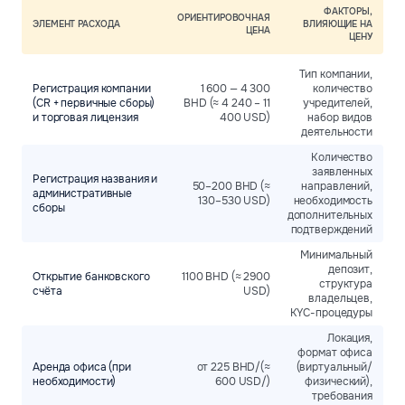
ФАКТОРЫ,
ОРИЕНТИРОВОЧНАЯ
ЭЛЕМЕНТ РАСХОДА
ВЛИЯЮЩИЕ НА
ЦЕНА
ЦЕНУ
Тип компании,
Регистрация компании
1 600 — 4 300
количество
(CR + первичные сборы)
BHD (≈ 4 240 – 11
учредителей,
и торговая лицензия
400 USD)
набор видов
деятельности
Количество
заявленных
Регистрация названия и
50–200 BHD (≈
направлений,
административные
130–530 USD)
необходимость
сборы
дополнительных
подтверждений
Минимальный
депозит,
Открытие банковского
1100 BHD (≈ 2900
структура
счёта
USD)
владельцев,
KYC-процедуры
Локация,
формат офиса
Аренда офиса (при
от 225 BHD/(≈
(виртуальный/
необходимости)
600 USD/)
физический),
требования