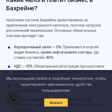
Бахрейне?
Налоговая система Бахрейна ориентирована на
привлечение иностранного капитала, поэтому нагрузка
для компаний минимальная. Основные обязательные
платежи выглядят так:
Корпоративный налог — 0%.
Применяется ко всем
видам бизнеса,
кроме нефтегазового сектора
, где
ставка составляет
46%
.
НДС — 10%.
Обязательная регистрация при налоговом
годовом обороте
от 37 500 BHD
, добровольная — от
18
750 BHD
.
Мы используем cookie и подобные технологии, чтобы
гарантировать максимальное удобство
Пошлины на импорт — в среднем 5%.
Зависят от
пользователям.
категории товара.
Налог на дивиденды, проценты, роялти — 0%.
Закрыть
Дополнительное налогообложение пассивных доходов
отсутствует.