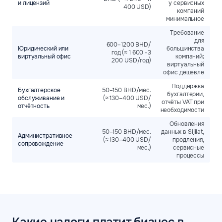
и лицензий
у сервисных
400 USD)
компаний
минимальное
Требование
для
600–1200 BHD/
Юридический или
большинства
год (≈ 1 600 -3
виртуальный офис
компаний;
200 USD/год)
виртуальный
офис дешевле
Поддержка
Бухгалтерское
50–150 BHD/мес.
бухгалтерии,
обслуживание и
(≈ 130–400 USD/
отчёты VAT при
отчётность
мес.)
необходимости
Обновления
50–150 BHD/мес.
данных в Sijilat,
Административное
(≈ 130–400 USD/
продления,
сопровождение
мес.)
сервисные
процессы
Какие налоги платит бизнес в