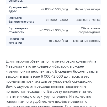
секретарь
Юридический
от 800 – 1 500 / год
Через провайдера
адрес
Открытие
от 1 000 – 3 000
Зависит от банка
банковского счета
Бухгалтерия и
Обязательное
от 1 200 – 3 000 / год
отчетность
сопровождение
Продление
от 3 500 / год
Ежегодные расходы
компании
Если говорить объективно, то регистрация компаний на
Маврикии – это не «дёшево и быстро», а скорее
«грамотно и на перспективу». В среднем бюджет старта
выходит в диапазоне 6 000–12 000 долларов, и это
нормальная практика для регулируемой юрисдикции.
Важно другое: эти расходы понятны заранее и не
появляются неожиданно. Вы сразу понимаете, за что
платите и какую структуру получаете. И это, честно
говоря, намного удобнее, чем дешёвые решения с
непредсказуемыми последствиями. Поэтому мы всегда