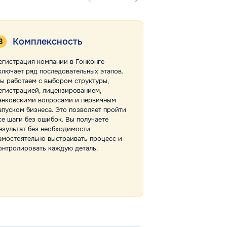
Комплексность
Отсутст
егистрация компании в Гонконге
Мы работаем напр
ключает ряд последовательных этапов.
исполнителей. От
ы работаем с выбором структуры,
документы, сроки
егистрацией, лицензированием,
структуры компан
анковскими вопросами и первичным
консультантах. Т
апуском бизнеса. Это позволяет пройти
дублирование фу
се шаги без ошибок. Вы получаете
передачу информа
езультат без необходимости
недоразумения п
амостоятельно выстраивать процесс и
деталей. Процесс
онтролировать каждую деталь.
прозрачным и пре
получает уверенно