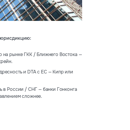
 юрисдикцию:
 на рынке ГКК / Ближнего Востока —
хрейн.
ресность и DTA с ЕС — Кипр или
ь в России / СНГ — банки Гонконга
равлением сложнее.