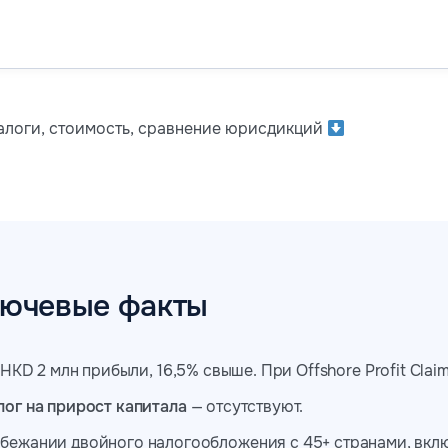
налоги, стоимость, сравнение юрисдикций
лючевые факты
HKD 2 млн прибыли, 16,5% свыше. При Offshore Profit Cla
лог на прирост капитала
— отсутствуют.
збежании двойного налогообложения с 45+ странами, вкл