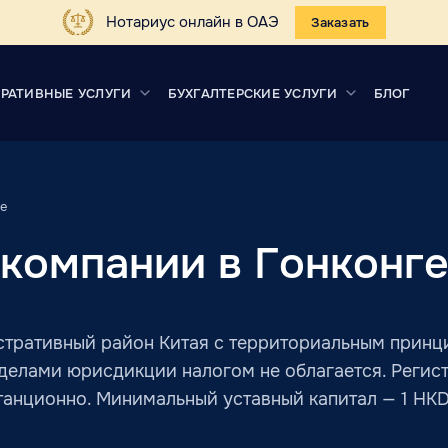
Нотариус онлайн в ОАЭ
Заказать
РАТИВНЫЕ УСЛУГИ
БУХГАЛТЕРСКИЕ УСЛУГИ
БЛОГ
е
 компании в Гонконг
стративный район Китая с территориальным принц
еделами юрисдикции налогом не облагается. Регис
танционно. Минимальный уставный капитал — 1 HKD