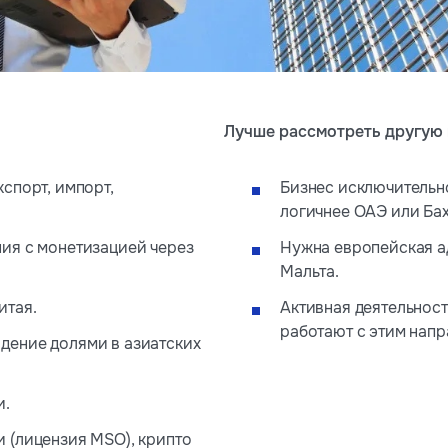
Лучше рассмотреть другую
кспорт, импорт,
Бизнес исключительно
логичнее ОАЭ или Ба
ния с монетизацией через
Нужна европейская ад
Мальта.
итая.
Активная деятельност
работают с этим нап
дение долями в азиатских
и.
и (лицензия MSO), крипто