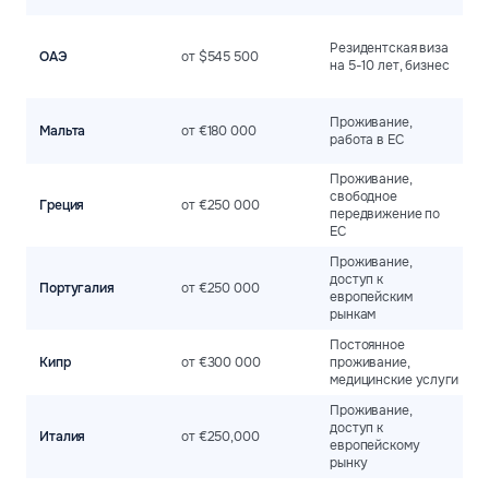
Резидентская виза
Н
ОАЭ
от $545 500
на 5-10 лет, бизнес
б
С
Проживание,
Мальта
от €180 000
э
работа в ЕС
с
Проживание,
М
свободное
Греция
от €250 000
к
передвижение по
н
ЕС
Проживание,
В
доступ к
ж
Португалия
от €250 000
европейским
б
рынкам
к
Постоянное
У
Кипр
от €300 000
проживание,
р
медицинские услуги
а
Проживание,
Б
доступ к
Италия
от €250,000
п
европейскому
д
рынку