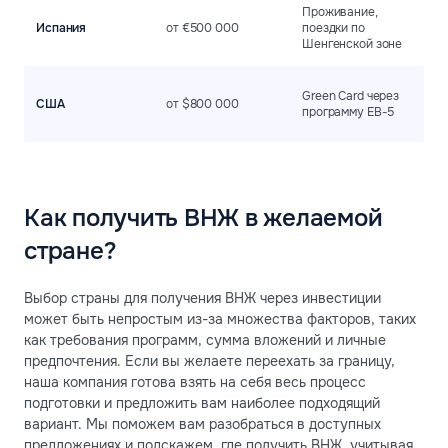
Проживание,
Б
Испания
от €500 000
поездки по
к
Шенгенской зоне
К
Green Card через
США
от $800 000
р
программу EB-5
и
Как получить ВНЖ в желаемой
стране?
Выбор страны для получения ВНЖ через инвестиции
может быть непростым из-за множества факторов, таких
как требования программ, сумма вложений и личные
предпочтения. Если вы желаете переехать за границу,
наша компания готова взять на себя весь процесс
подготовки и предложить вам наиболее подходящий
вариант. Мы поможем вам разобраться в доступных
предложениях и подскажем, где получить ВНЖ, учитывая