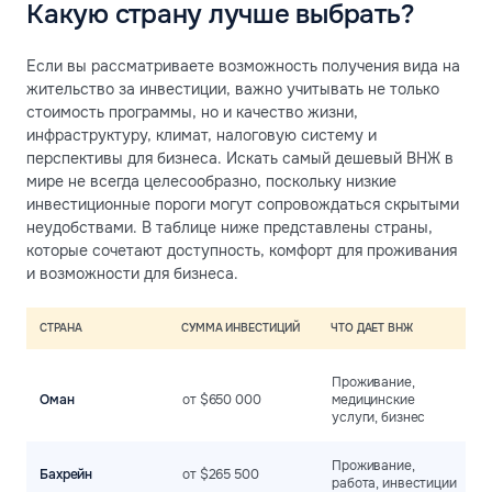
Какую страну лучше выбрать?
Если вы рассматриваете возможность получения вида на
жительство за инвестиции, важно учитывать не только
стоимость программы, но и качество жизни,
инфраструктуру, климат, налоговую систему и
перспективы для бизнеса. Искать самый дешевый ВНЖ в
мире не всегда целесообразно, поскольку низкие
инвестиционные пороги могут сопровождаться скрытыми
неудобствами. В таблице ниже представлены страны,
которые сочетают доступность, комфорт для проживания
и возможности для бизнеса.
СТРАНА
СУММА ИНВЕСТИЦИЙ
ЧТО ДАЕТ ВНЖ
П
С
Проживание,
э
Оман
от $650 000
медицинские
р
услуги, бизнес
и
О
Проживание,
Бахрейн
от $265 500
н
работа, инвестиции
к