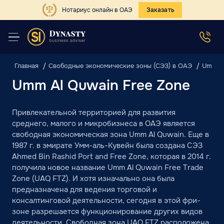
Нотариус онлайн в ОАЭ
Заказать
Главная
Свободные экономические зоны (СЭЗ) в ОАЭ
Umm Al
Umm Al Quwain Free Zone
Привлекательной территорией для развития
среднего, малого и микробизнеса в ОАЭ является
свободная экономическая зона Umm Al Quwain. Еще в
1987 г. в эмирате Умм-аль-Кувейн была создана СЭЗ
Ahmed Bin Rashid Port and Free Zone, которая в 2014 г.
получила новое название Umm Al Quwain Free Trade
Zone (UAQ FTZ). И хотя изначально она была
предназначена для ведения торговой и
консалтинговой деятельности, сегодня в этой фри-
зоне разрешается функционирование других видов
деятельности. Свободная зона UAQ FTZ расположена