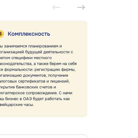
Комплексность
Отсутст
ы занимаемся планированием и
Собственный офис
рганизацией будущей деятельности с
Dynasty Business 
четом специфики местного
клиентами напрям
аконодательства, а также берем на себя
дела в руки посре
се формальности: регистрацию фирмы,
самостоятельно п
егализацию документов, получение
интересы в госуд
алоговых сертификатов и лицензий,
коммерческих стр
ткрытие банковских счетов и
можем гарантиро
ухгалтерское сопровождение. С нами
работы и достиже
аш бизнес в ОАЭ будет работать как
целей.
вейцарские часы.