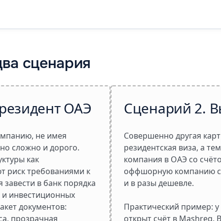
два сценария
ерезидент ОАЭ
Сценарий 2. В
мпанию, не имея
Совершенно другая карти
но сложно и дорого.
резидентская виза, а т
уктуры как
компания в ОАЭ со счёто
т риск требованиями к
оффшорную компанию с
я завести в банк порядка
и в разы дешевле.
в и инвестиционных
акет документов:
Практический пример: 
са, прозрачная
открыт счёт в Mashreq.