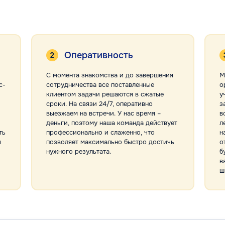
Оперативность
С момента знакомства и до завершения
М
с-
сотрудничества все поставленные
о
клиентом задачи решаются в сжатые
у
сроки. На связи 24/7, оперативно
з
выезжаем на встречи. У нас время –
в
деньги, поэтому наша команда действует
л
ть
профессионально и слаженно, что
н
я
позволяет максимально быстро достичь
о
нужного результата.
б
в
ш