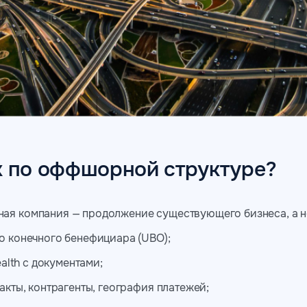
к по оффшорной структуре?
ая компания — продолжение существующего бизнеса, а не
о конечного бенефициара (UBO);
ealth с документами;
акты, контрагенты, география платежей;