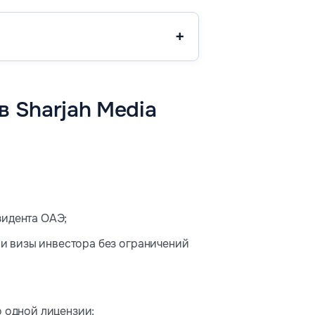
 Sharjah Media
зидента ОАЭ;
 и визы инвестора без ограничений
 одной лицензии;