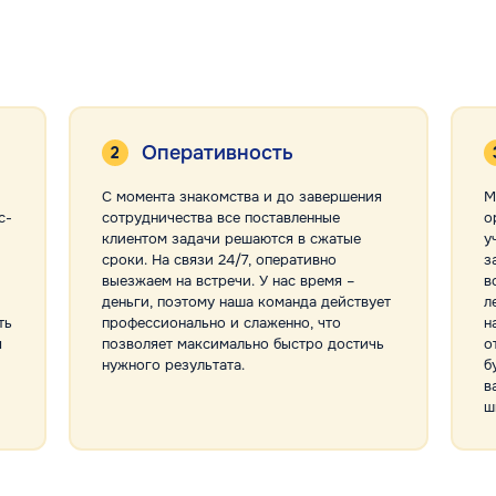
Оперативность
С момента знакомства и до завершения
М
с-
сотрудничества все поставленные
о
клиентом задачи решаются в сжатые
у
сроки. На связи 24/7, оперативно
з
выезжаем на встречи. У нас время –
в
деньги, поэтому наша команда действует
л
ть
профессионально и слаженно, что
н
я
позволяет максимально быстро достичь
о
нужного результата.
б
в
ш