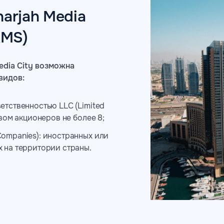
arjah Media
AMS)
edia City возможна
видов:
етственностью LLC (Limited
твом акционеров не более 8;
ompanies): иностранных или
 на территории страны.