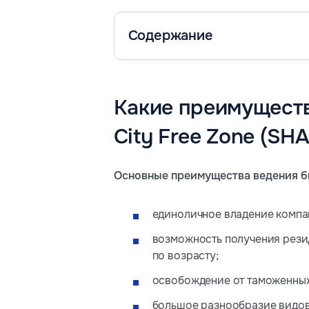
Содержание
Какие преимуществ
City Free Zone (SH
Основные преимущества ведения б
единоличное владение компа
возможность получения резид
по возрасту;
освобождение от таможенны
большое разнообразие видов