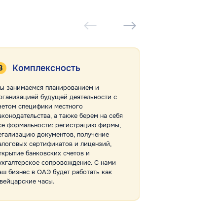
Комплексность
Отсутст
ы занимаемся планированием и
Собственный офис
рганизацией будущей деятельности с
Dynasty Business 
четом специфики местного
клиентами напрям
аконодательства, а также берем на себя
дела в руки посре
се формальности: регистрацию фирмы,
самостоятельно п
егализацию документов, получение
интересы в госуд
алоговых сертификатов и лицензий,
коммерческих стр
ткрытие банковских счетов и
можем гарантиро
ухгалтерское сопровождение. С нами
работы и достиже
аш бизнес в ОАЭ будет работать как
целей.
вейцарские часы.