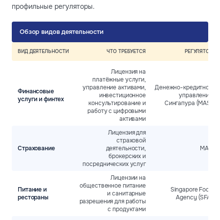
профильные регуляторы.
Обзор видов деятельности
ВИД ДЕЯТЕЛЬНОСТИ
ЧТО ТРЕБУЕТСЯ
РЕГУЛЯТОР
Лицензия на
платёжные услуги,
управление активами,
Денежно-кредитное
Финансовые
инвестиционное
управление
услуги и финтех
консультирование и
Сингапура (MAS)
работу с цифровыми
активами
Лицензия для
страховой
Страхование
деятельности,
MAS
брокерских и
посреднических услуг
Лицензии на
общественное питание
Питание и
Singapore Food
и санитарные
рестораны
Agency (SFA)
разрешения для работы
с продуктами