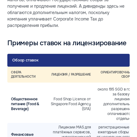
получение и продление лицензий. А дивиденды здесь не
облагаются дополнительным налогом, поскольку
компания уплачивает Corporate Income Tax до
распределения прибыли.
Примеры ставок на лицензирование
Обзор ставок
СФЕРА
ОРИЕНТИРОВОЧНЫЕ
ЛИЦЕНЗИЯ / РАЗРЕШЕНИЕ
ДЕЯТЕЛЬНОСТИ
СБОРЫ
около 195 SGD в год
за базовую
Общественное
Food Shop Licence от
лицензию;
питание (Food &
Singapore Food Agency
дополнительные
Beverage)
(SFA)
разрешения
оплачиваются
отдельно
Лицензии MAS для
регистрационные и
платёжных сервисов,
ежегодные сборы —
Финансовые