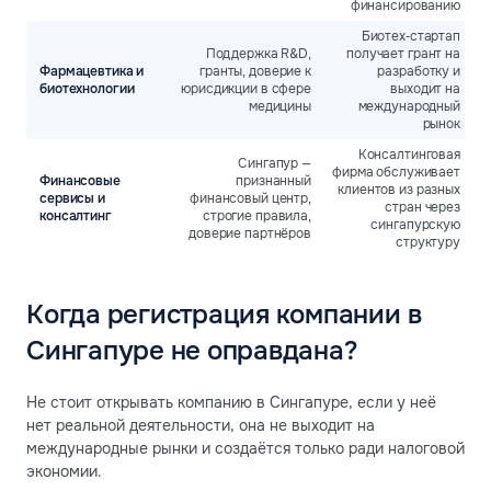
финансированию
Биотех‑стартап
Поддержка R&D,
получает грант на
Фармацевтика и
гранты, доверие к
разработку и
биотехнологии
юрисдикции в сфере
выходит на
медицины
международный
рынок
Консалтинговая
Сингапур —
фирма обслуживает
Финансовые
признанный
клиентов из разных
сервисы и
финансовый центр,
стран через
консалтинг
строгие правила,
сингапурскую
доверие партнёров
структуру
Когда регистрация компании в
Сингапуре не оправдана?
Не стоит открывать компанию в Сингапуре, если у неё
нет реальной деятельности, она не выходит на
международные рынки и создаётся только ради налоговой
экономии.