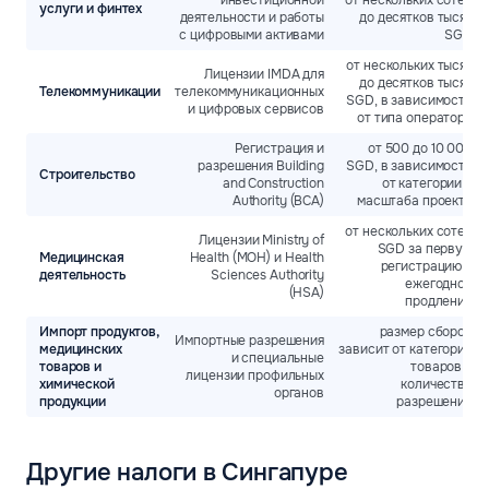
инвестиционной
от нескольких сотен
услуги и финтех
деятельности и работы
до десятков тысяч
с цифровыми активами
SGD
от нескольких тысяч
Лицензии IMDA для
до десятков тысяч
Телекоммуникации
телекоммуникационных
SGD, в зависимости
и цифровых сервисов
от типа оператора
Регистрация и
от 500 до 10 000
разрешения Building
SGD, в зависимости
Строительство
and Construction
от категории и
Authority (BCA)
масштаба проекта
от нескольких сотен
Лицензии Ministry of
SGD за первую
Медицинская
Health (MOH) и Health
регистрацию и
деятельность
Sciences Authority
ежегодное
(HSA)
продление
Импорт продуктов,
размер сборов
Импортные разрешения
медицинских
зависит от категории
и специальные
товаров и
товаров и
лицензии профильных
химической
количества
органов
продукции
разрешений
Другие налоги в Сингапуре