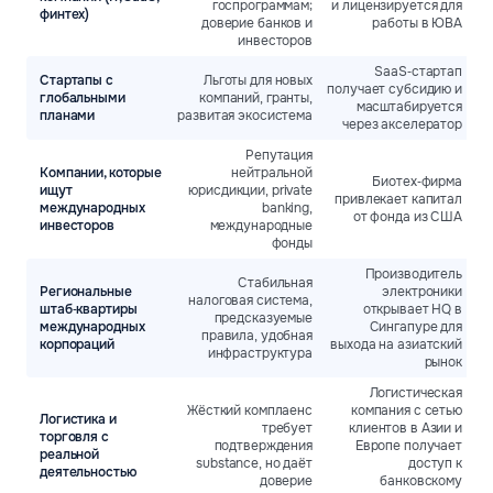
госпрограммам;
и лицензируется для
финтех)
доверие банков и
работы в ЮВА
инвесторов
SaaS‑стартап
Стартапы с
Льготы для новых
получает субсидию и
глобальными
компаний, гранты,
масштабируется
планами
развитая экосистема
через акселератор
Репутация
Компании, которые
нейтральной
Биотех‑фирма
ищут
юрисдикции, private
привлекает капитал
международных
banking,
от фонда из США
инвесторов
международные
фонды
Производитель
Стабильная
Региональные
электроники
налоговая система,
штаб‑квартиры
открывает HQ в
предсказуемые
международных
Сингапуре для
правила, удобная
корпораций
выхода на азиатский
инфраструктура
рынок
Логистическая
Жёсткий комплаенс
компания с сетью
Логистика и
требует
клиентов в Азии и
торговля с
подтверждения
Европе получает
реальной
substance, но даёт
доступ к
деятельностью
доверие
банковскому