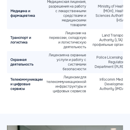
Медицинская лицензия,
разрешения на работу
Ministry of Health
Медицина и
с лекарственными
(MOH), Health
фармацевтика
средствами и
Sciences Authority
медицинскими
(HSA)
товарами
Лицензии на
Land Transport
Транспорт и
перевозки, складскую
Authority (LTA) и
логистика
и логистическую
профильные органы
деятельность
Лицензия на охранные
Police Licensing &
Охранная
услуги и работу с
Regulatory
деятельность
системами
Department (PLRD)
безопасности
Лицензии для
Телекоммуникации
Infocomm Media
телекоммуникационной
и цифровые
Development
инфраструктуры и
сервисы
Authority (IMDA)
цифровых сервисов