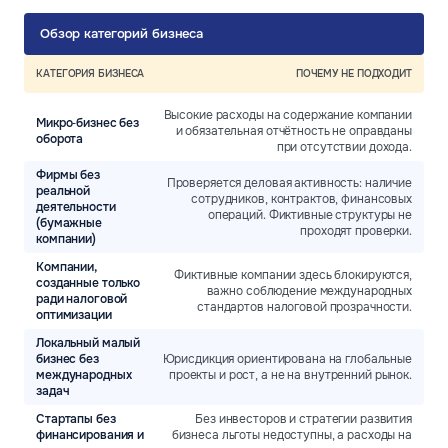
Обзор категорий бизнеса
КАТЕГОРИЯ БИЗНЕСА
ПОЧЕМУ НЕ ПОДХОДИТ
Высокие расходы на содержание компании
Микро‑бизнес без
и обязательная отчётность не оправданы
оборота
при отсутствии дохода.
Фирмы без
Проверяется деловая активность: наличие
реальной
сотрудников, контрактов, финансовых
деятельности
операций. Фиктивные структуры не
(бумажные
проходят проверки.
компании)
Компании,
Фиктивные компании здесь блокируются,
созданные только
важно соблюдение международных
ради налоговой
стандартов налоговой прозрачности.
оптимизации
Локальный малый
бизнес без
Юрисдикция ориентирована на глобальные
международных
проекты и рост, а не на внутренний рынок.
задач
Стартапы без
Без инвесторов и стратегии развития
финансирования и
бизнеса льготы недоступны, а расходы на