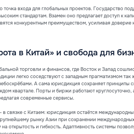
о точка входа для глобальных проектов. Государство по
высоким стандартам. Взамен оно предлагает доступ к кап
вятся конкурентным преимуществом, усиливая доверие к
рота в Китай» и свобода для биз
обальной торговли и финансов, где Восток и Запад сошли
диции легко соседствуют с западным прагматизмом так ж
ебоскрёбами. А сама юрисдикция сохраняет принципы с
аждом квартале. Порты и биржи работают круглосуточно, 
редлагая современные сервисы.
— в связке с Китаем: юрисдикция остаётся международн
 крупнейшему рынку Азии при сохранении международных
у на открытость и гибкость. Адаптивность системы позво
экономике.