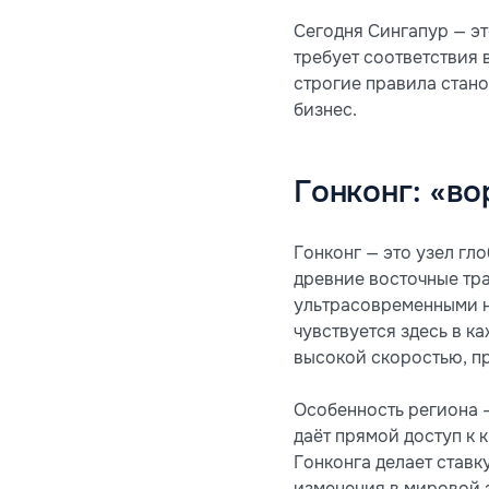
Сегодня Сингапур — эт
требует соответствия 
строгие правила стано
бизнес.
Гонконг: «во
Гонконг — это узел гл
древние восточные тра
ультрасовременными н
чувствуется здесь в к
высокой скоростью, п
Особенность региона 
даёт прямой доступ к
Гонконга делает ставк
изменения в мировой 