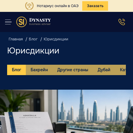
Нотариус онлайн в ОАЭ
Заказать
Главная
Блог
Юрисдикции
Юрисдикции
Блог
Бахрейн
Другие страны
Дубай
Катар