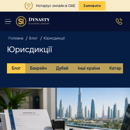
Нотаріус онлайн в ОАЕ
Замовити
Головна
Блог
Юрисдикції
Юрисдикції
Блог
Бахрейн
Дубай
Інші країни
Катар