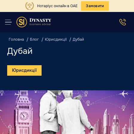
Нотаріус онлайн в ОАЕ
Замовити
Головна
Блог
Юрисдикції
Дубай
Дубай
Юрисдикції