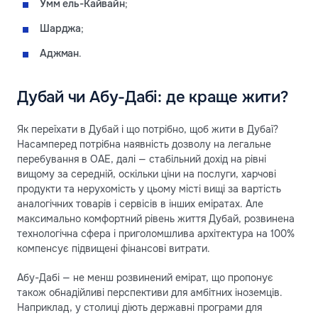
Умм ель-Кайвайн
;
Шарджа
;
Аджман
.
Дубай чи Абу-Дабі: де краще жити?
Як переїхати в Дубай і що потрібно, щоб жити в Дубаї?
Насамперед потрібна наявність дозволу на легальне
перебування в ОАЕ, далі — стабільний дохід на рівні
вищому за середній, оскільки ціни на послуги, харчові
продукти та нерухомість у цьому місті вищі за вартість
аналогічних товарів і сервісів в інших еміратах. Але
максимально комфортний рівень життя Дубай, розвинена
технологічна сфера і приголомшлива архітектура на 100%
компенсує підвищені фінансові витрати.
Абу-Дабі — не менш розвинений емірат, що пропонує
також обнадійливі перспективи для амбітних іноземців.
Наприклад, у столиці діють державні програми для