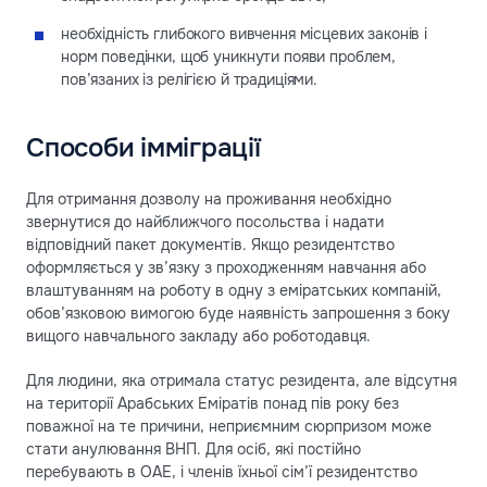
необхідність глибокого вивчення місцевих законів і
норм поведінки, щоб уникнути появи проблем,
пов’язаних із релігією й традиціями.
Способи імміграції
Для отримання дозволу на проживання необхідно
звернутися до найближчого посольства і надати
відповідний пакет документів. Якщо резидентство
оформляється у зв’язку з проходженням навчання або
влаштуванням на роботу в одну з еміратських компаній,
обов’язковою вимогою буде наявність запрошення з боку
вищого навчального закладу або роботодавця.
Для людини, яка отримала статус резидента, але відсутня
на території Арабських Еміратів понад пів року без
поважної на те причини, неприємним сюрпризом може
стати анулювання ВНП. Для осіб, які постійно
перебувають в ОАЕ, і членів їхньої сім’ї резидентство