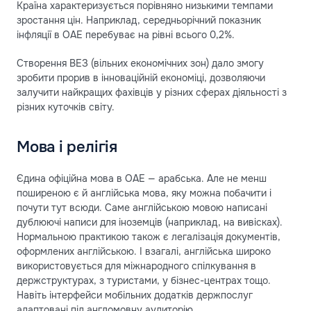
Країна характеризується порівняно низькими темпами
зростання цін. Наприклад, середньорічний показник
інфляції в ОАЕ перебуває на рівні всього 0,2%.
Створення ВЕЗ (вільних економічних зон) дало змогу
зробити прорив в інноваційній економіці, дозволяючи
залучити найкращих фахівців у різних сферах діяльності з
різних куточків світу.
Мова і релігія
Єдина офіційна мова в ОАЕ — арабська. Але не менш
поширеною є й англійська мова, яку можна побачити і
почути тут всюди. Саме англійською мовою написані
дублюючі написи для іноземців (наприклад, на вивісках).
Нормальною практикою також є легалізація документів,
оформлених англійською. І взагалі, англійська широко
використовується для міжнародного спілкування в
держструктурах, з туристами, у бізнес-центрах тощо.
Навіть інтерфейси мобільних додатків держпослуг
адаптовані під англомовну аудиторію.