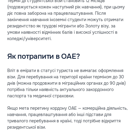
Термін дії студентської візи становить 12 місяців
(подовжується кожен наступний рік навчання), при цьому
діє повна заборона на працевлаштування. Після
закінчення навчання іноземні студенти можуть отримати
резидентство як трудові мігранти або Золоту візу, за
умови наявності відмінних балів і високої успішності в
коледжі/університеті.
Як потрапити в ОАЕ?
Вліт в емірати в статусі туриста не вимагає оформлення
візи. Для перебування на території країни терміном до 30
днів (можна продовжити в міграційних органах до 90 днів)
потрібна тільки наявність актуального закордонного
паспорта та медичної страховки.
Якщо мета перетину кордону ОАЕ — комерційна діяльність,
навчання, працевлаштування або інші підстави для
тривалого перебування в країні, тоді потрібне відкриття
резидентської візи.