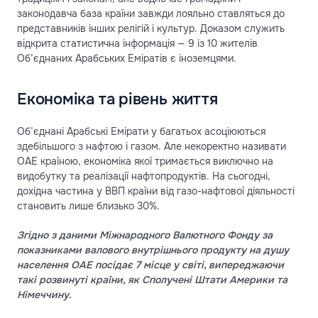
законодавча база країни завжди лояльно ставляться до
представників інших релігій і культур. Доказом служить
відкрита статистична інформація — 9 із 10 жителів
Об’єднаних Арабських Еміратів є іноземцями.
Економіка та рівень життя
Об’єднані Арабські Емірати у багатьох асоціюються
здебільшого з нафтою і газом. Але некоректно називати
ОАЕ країною, економіка якої тримається виключно на
видобутку та реалізації нафтопродуктів. На сьогодні,
дохідна частина у ВВП країни від газо-нафтової діяльності
становить лише близько 30%.
Згідно з даними Міжнародного Валютного Фонду за
показниками валового внутрішнього продукту на душу
населення ОАЕ посідає 7 місце у світі, випереджаючи
такі розвинуті країни, як Сполучені Штати Америки та
Німеччину.