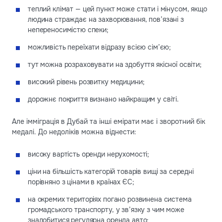
теплий клімат — цей пункт може стати і мінусом, якщо
людина страждає на захворювання, пов’язані з
непереносимістю спеки;
можливість переїхати відразу всією сім’єю;
тут можна розраховувати на здобуття якісної освіти;
високий рівень розвитку медицини;
дорожнє покриття визнано найкращим у світі.
Але імміграція в Дубай та інші емірати має і зворотний бік
медалі. До недоліків можна віднести:
високу вартість оренди нерухомості;
ціни на більшість категорій товарів вищі за середні
порівняно з цінами в країнах ЄС;
на окремих територіях погано розвинена система
громадського транспорту, у зв’язку з чим може
знадобитися регулярна оренда авто;