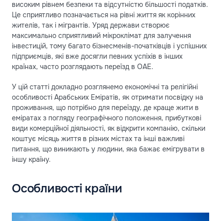
високим рівнем безпеки та відсутністю більшості податків.
Це сприятливо позначається на рівні життя як корінних
жителів, так і мігрантів. Уряд держави створює
максимально сприятливий мікроклімат для залучення
інвестицій, тому багато бізнесменів-початківців і успішних
підприємців, які вже досягли певних успіхів в інших
країнах, часто розглядають переїзд в ОАЕ.
У цій статті докладно розглянемо економічні та релігійні
особливості Арабських Еміратів, як отримати посвідку на
проживання, що потрібно для переїзду, де краще жити в
еміратах з погляду географічного положення, прибуткові
види комерційної діяльності, як відкрити компанію, скільки
коштує місяць життя в різних містах та інші важливі
питання, що виникають у людини, яка бажає емігрувати в
іншу країну.
Особливості країни