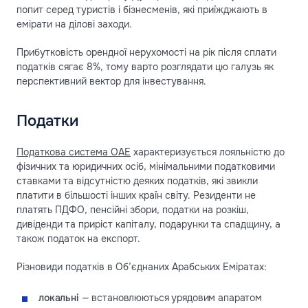
попит серед туристів і бізнесменів, які приїжджають в
емірати на ділові заходи.
Прибутковість орендної нерухомості на рік після сплати
податків сягає 8%, тому варто розглядати цю галузь як
перспективний вектор для інвестування.
Податки
Податкова система ОАЕ
характеризується лояльністю до
фізичних та юридичних осіб, мінімальними податковими
ставками та відсутністю деяких податків, які звикли
платити в більшості інших країн світу. Резиденти не
платять ПДФО, пенсійні збори, податки на розкіш,
дивіденди та приріст капіталу, подарунки та спадщину, а
також податок на експорт.
Різновиди податків в Об’єднаних Арабських Еміратах:
локальні
— встановлюються урядовим апаратом