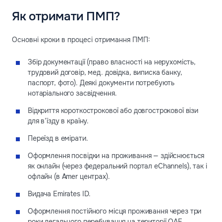
Як отримати ПМП?
Основні кроки в процесі отримання ПМП:
Збір документації (право власності на нерухомість,
трудовий договір, мед. довідка, виписка банку,
паспорт, фото). Деякі документи потребують
нотаріального засвідчення.
Відкриття короткострокової або довгострокової візи
для в’їзду в країну.
Переїзд в емірати.
Оформлення посвідки на проживання — здійснюється
як онлайн (через федеральний портал eChannels), так і
офлайн (в Amer центрах).
Видача Emirates ID.
Оформлення постійного місця проживання через три
роки легального перебування на території ОАЕ.