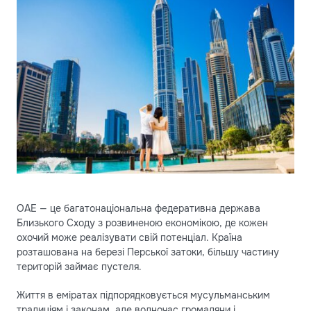
ОАЕ — це багатонаціональна федеративна держава
Близького Сходу з розвиненою економікою, де кожен
охочий може реалізувати свій потенціал. Країна
розташована на березі Перської затоки, більшу частину
територій займає пустеля.
Життя в еміратах підпорядковується мусульманським
традиціям і законам, але водночас громадяни і