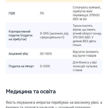
Сплачують компанії,
прибуток яких
ПДВ
5%
перевищує 375000
AED за рік
Також платять
фірми, що мають
Корпоративний
9-55% (залежить від
річний оборот понад
податок (податок
сфери діяльності)
375 000 AED. У
на прибуток)
деяких ВЕЗ діють
пільги
Відсоток залежить
Акцизний збір
50-100%
від групи товарів
Для бізнесу у фрі
Податок на імпорт
5-100%
зонах діє нульова
ставка
Медицина та освіта
Якість лікування в еміратах перебуває на високому рівні, а
безпека та здоров’я пацієнтів — основний пріоритет.