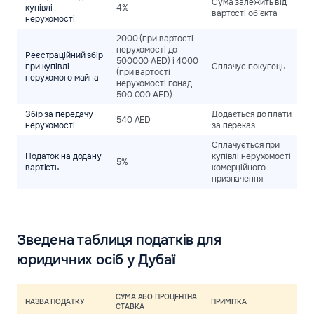
Сума залежить від
купівлі
4%
вартості об’єкта
нерухомості
2000 (при вартості
нерухомості до
Реєстраційний збір
500000 AED) і 4000
при купівлі
Сплачує покупець
(при вартості
нерухомого майна
нерухомості понад
500 000 AED)
Збір за передачу
Додається до плати
540 AED
нерухомості
за переказ
Сплачується при
Податок на додану
купівлі нерухомості
5%
вартість
комерційного
призначення
Зведена таблиця податків для
юридичних осіб у Дубаї
СУМА АБО ПРОЦЕНТНА
НАЗВА ПОДАТКУ
ПРИМІТКА
СТАВКА