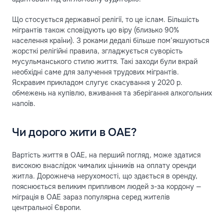
Що стосується державної релігії, то це іслам. Більшість
мігрантів також сповідують цю віру (близько 90%
населення країни). З роками дедалі більше пом’якшуються
жорсткі релігійні правила, згладжується суворість
мусульманського стилю життя. Такі заходи були вкрай
необхідні саме для залучення трудових мігрантів.
Яскравим прикладом слугує скасування у 2020 р.
обмежень на купівлю, вживання та зберігання алкогольних
напоїв.
Чи дорого жити в ОАЕ?
Вартість життя в ОАЕ, на перший погляд, може здатися
високою внаслідок чималих цінників на оплату оренди
житла. Дорожнеча нерухомості, що здається в оренду,
пояснюється великим припливом людей з-за кордону —
міграція в ОАЕ зараз популярна серед жителів
центральної Європи.