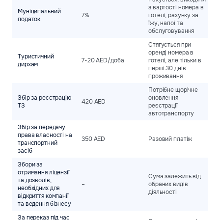
з вартості номера в
Муніципальний
7%
готелі, рахунку за
податок
їжу, напої та
обслуговування
Стягується при
оренді номера в
Туристичний
7-20 AED/доба
готелі, але тільки в
дирхам
перші 30 днів
проживання
Потрібне щорічне
Збір за реєстрацію
оновлення
420 AED
ТЗ
реєстрації
автотранспорту
Збір за передачу
права власності на
350 AED
Разовий платіж
транспортний
засіб
Збори за
отримання ліцензії
Сума залежить від
та дозволів,
–
обраних видів
необхідних для
діяльності
відкриття компанії
та ведення бізнесу
За переказ під час