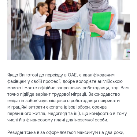
Якщо Ви готові до переїзду в ОАЕ, є кваліфікованим
фахівцем у своїй професії, добре володієте англійською
мовою і маєте офіційне запрошення роботодавця, тоді Вам
точно підійде варіант трудової міграції. Законодавство
еміратів зобов’язує місцевого роботодавця покривати
міграційні витрати експата (візові збори, оренда
первинного житла, медогляд та ін.), що комфортно в тому
числі й в фінансовому плані для іноземної особи.
Резидентська віза оформляється максимум на два роки,