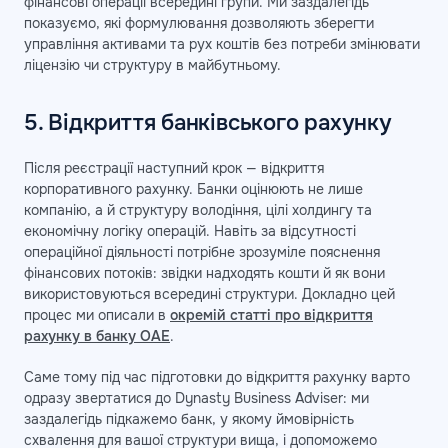
фінансові операції всередині групи. Ми заздалегідь
показуємо, які формулювання дозволяють зберегти
управління активами та рух коштів без потреби змінювати
ліцензію чи структуру в майбутньому.
5. Відкриття банківського рахунку
Після реєстрації наступний крок — відкриття
корпоративного рахунку. Банки оцінюють не лише
компанію, а й структуру володіння, цілі холдингу та
економічну логіку операцій. Навіть за відсутності
операційної діяльності потрібне зрозуміле пояснення
фінансових потоків: звідки надходять кошти й як вони
використовуються всередині структури. Докладно цей
процес ми описали в
окремій статті про відкриття
рахунку в банку ОАЕ
.
Саме тому під час підготовки до відкриття рахунку варто
одразу звертатися до Dynasty Business Adviser: ми
заздалегідь підкажемо банк, у якому ймовірність
схвалення для вашої структури вища, і допоможемо