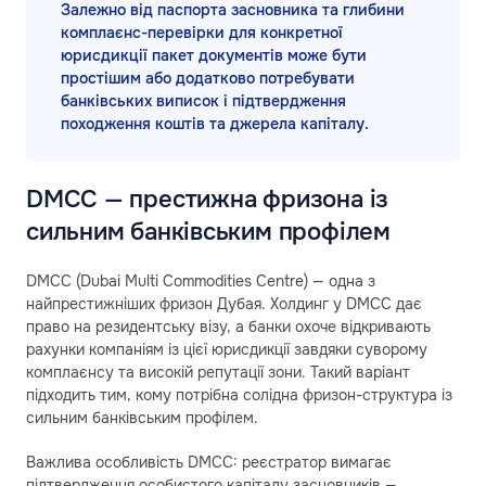
Залежно від паспорта засновника та глибини
комплаєнс-перевірки для конкретної
юрисдикції пакет документів може бути
простішим або додатково потребувати
банківських виписок і підтвердження
походження коштів та джерела капіталу.
DMCC — престижна фризона із
сильним банківським профілем
DMCC (Dubai Multi Commodities Centre) — одна з
найпрестижніших фризон Дубая. Холдинг у DMCC дає
право на резидентську візу, а банки охоче відкривають
рахунки компаніям із цієї юрисдикції завдяки суворому
комплаєнсу та високій репутації зони. Такий варіант
підходить тим, кому потрібна солідна фризон-структура із
сильним банківським профілем.
Важлива особливість DMCC: реєстратор вимагає
підтвердження особистого капіталу засновників —