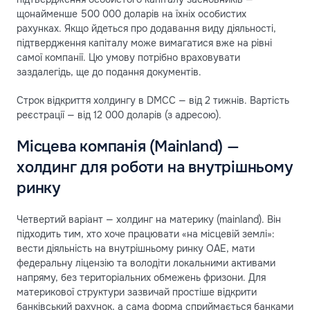
щонайменше 500 000 доларів на їхніх особистих
рахунках. Якщо йдеться про додавання виду діяльності,
підтвердження капіталу може вимагатися вже на рівні
самої компанії. Цю умову потрібно враховувати
заздалегідь, ще до подання документів.
Строк відкриття холдингу в DMCC — від 2 тижнів. Вартість
реєстрації — від 12 000 доларів (з адресою).
Місцева компанія (Mainland) —
холдинг для роботи на внутрішньому
ринку
Четвертий варіант — холдинг на материку (mainland). Він
підходить тим, хто хоче працювати «на місцевій землі»:
вести діяльність на внутрішньому ринку ОАЕ, мати
федеральну ліцензію та володіти локальними активами
напряму, без територіальних обмежень фризони. Для
материкової структури зазвичай простіше відкрити
банківський рахунок, а сама форма сприймається банками