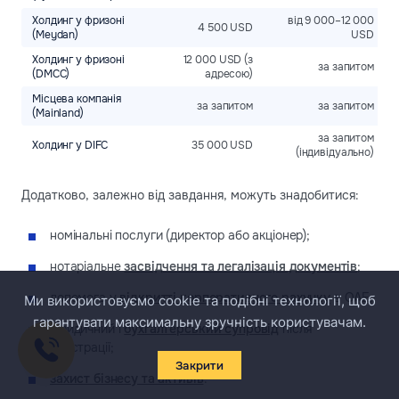
Холдинг у фризоні
від 9 000–12 000
4 500 USD
(Meydan)
USD
Холдинг у фризоні
12 000 USD (з
за запитом
(DMCC)
адресою)
Місцева компанія
за запитом
за запитом
(Mainland)
за запитом
Холдинг у DIFC
35 000 USD
(індивідуально)
Додатково, залежно від завдання, можуть знадобитися:
номінальні послуги (директор або акціонер);
нотаріальне
засвідчення та легалізація документів
;
допомога у
відкритті корпоративного рахунку
в ОАЕ;
Ми використовуємо cookie та подібні технології, щоб
гарантувати максимальну зручність користувачам.
юридичний і
бухгалтерський супровід
після
реєстрації;
Закрити
захист бізнесу та активів
.