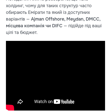
холдинг, чому для таких структур часто
обирають Емірати та який із доступних
варіантів —
Ajman Offshore, Meydan, DMCC,
місцева компанія чи DIFC
— підійде під ваші
цілі та бюджет.