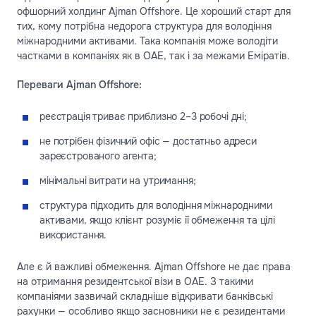
офшорний холдинг Ajman Offshore. Це хороший старт для
тих, кому потрібна недорога структура для володіння
міжнародними активами. Така компанія може володіти
частками в компаніях як в ОАЕ, так і за межами Еміратів.
Переваги Ajman Offshore:
реєстрація триває приблизно 2–3 робочі дні;
не потрібен фізичний офіс — достатньо адреси
зареєстрованого агента;
мінімальні витрати на утримання;
структура підходить для володіння міжнародними
активами, якщо клієнт розуміє її обмеження та цілі
використання.
Але є й важливі обмеження. Ajman Offshore не дає права
на отримання резидентської візи в ОАЕ. З такими
компаніями зазвичай складніше відкривати банківські
рахунки — особливо якщо засновники не є резидентами