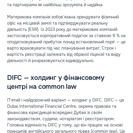
та партнерами як найбільш зрозуміла й надійна.
Материкова компанія зобов’язана орендувати фізичний
офіс на місцевій землі та підтверджувати реальну
діяльність (ESR). Із 2023 року до материкових компаній
застосовується корпоративний податок за ставкою 9 % на
оподатковуваний прибуток понад встановлений поріг — це
варто враховувати під час планування витрат. Строк і
вартість реєстрації залежать від обраної ліцензії та виду
діяльності й розраховуються індивідуально.
DIFC — холдинг у фінансовому
центрі на common law
П’ятий і найдорожчий варіант — холдинг у DIFC. DIFC — це
Dubai International Financial Centre, окрема правова та
фінансова юрисдикція всередині Дубая зі своїм
законодавством, судами, нотаріатом і реєстратором.
Головна відмінність DIFC у тому, що він працює на основі
принципів англійського загального права (common law). Це