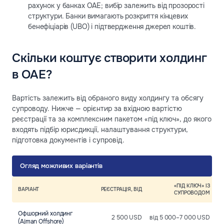
рахунок у банках ОАЕ; вибір залежить від прозорості
структури. Банки вимагають розкриття кінцевих
бенефіціарів (UBO) і підтвердження джерел коштів.
Скільки коштує створити холдинг
в ОАЕ?
Вартість залежить від обраного виду холдингу та обсягу
супроводу. Нижче — орієнтир за вхідною вартістю
реєстрації та за комплексним пакетом «під ключ», до якого
входять підбір юрисдикції, налаштування структури,
підготовка документів і супровід.
Огляд можливих варіантів
«ПІД КЛЮЧ» ІЗ
ВАРІАНТ
РЕЄСТРАЦІЯ, ВІД
СУПРОВОДОМ
Офшорний холдинг
2 500 USD
від 5 000–7 000 USD
(Ajman Offshore)