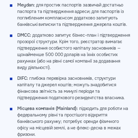
Meydan:
для простих паспортів зазвичай достатньо
паспорта та підтвердження адреси; для паспортів із
поглибленим комплаєнсом додатково запитують
банківські виписки та підтвердження джерела коштів.
DMCC:
додатково запитує бізнес-план і підтвердження
прозорої структури. Крім того, реєстратор вимагає
підтвердження особистого капіталу засновників —
щонайменше 500 000 доларів на їхніх особистих
рахунках (або на рівні самої компанії за додавання
виду діяльності).
DIFC:
глибока перевірка засновників, структури
капіталу та джерел коштів; можуть знадобитися
фінансова звітність за минулі періоди та
підтвердження податкового резидентства власника.
Місцева компанія (Mainland):
підходить для роботи на
федеральному рівні та простішого відкриття
банківського рахунку; потребує оренди фізичного
офісу на місцевій землі, а не флекс-деска в межах
фризони.