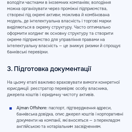
володіти частками в іноземних компаніях; володіння
можна організувати через проміжні підприємства,
створені під окремі активи; можлива й комбінована
модель, де інтелектуальна власність і торгові марки
виділяються в окрему структуру. Часто оптимально
оформити холдинг як основну структуру та створити
окреме підприємство для управління правами на
інтелектуальну власність — це знижує ризики й спрощує
банківські перевірки.
3. Підготовка документації
На цьому етапі важливо враховувати вимоги конкретної
юрисдикції: реєстратор перевіряє особу власника,
джерела коштів і юридичну чистоту активів.
Ajman Offshore:
паспорт, підтвердження адреси,
банківська довідка, опис джерел коштів і корпоративні
документи на компанії, які вносяться — з перекладом
англійською та нотаріальним засвідченням.