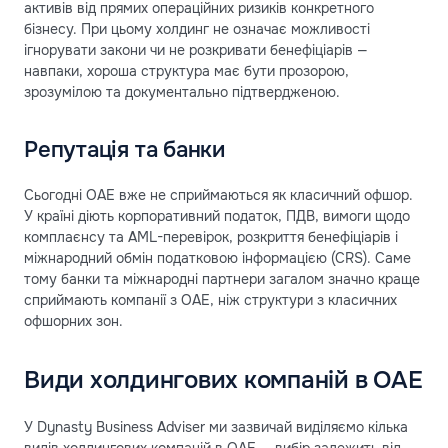
активів від прямих операційних ризиків конкретного
бізнесу. При цьому холдинг не означає можливості
ігнорувати закони чи не розкривати бенефіціарів —
навпаки, хороша структура має бути прозорою,
зрозумілою та документально підтвердженою.
Репутація та банки
Сьогодні ОАЕ вже не сприймаються як класичний офшор.
У країні діють корпоративний податок, ПДВ, вимоги щодо
комплаєнсу та AML-перевірок, розкриття бенефіціарів і
міжнародний обмін податковою інформацією (CRS). Саме
тому банки та міжнародні партнери загалом значно краще
сприймають компанії з ОАЕ, ніж структури з класичних
офшорних зон.
Види холдингових компаній в ОАЕ
У Dynasty Business Adviser ми зазвичай виділяємо кілька
видів холдингових компаній в ОАЕ — вибір залежить від