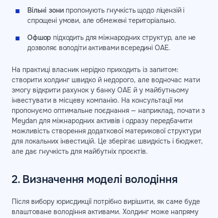
Вільні зони
пропонують гнучкість щодо ліцензій і
спрощені умови, але обмежені територіально.
Офшор
підходить для міжнародних структур, але не
дозволяє володіти активами всередині ОАЕ.
На практиці власник нерідко приходить із запитом:
створити холдинг швидко й недорого, але водночас мати
змогу відкрити рахунок у банку ОАЕ й у майбутньому
інвестувати в місцеву компанію. На консультації ми
пропонуємо оптимальне поєднання — наприклад, почати з
Meydan для міжнародних активів і одразу передбачити
можливість створення додаткової материкової структури
для локальних інвестицій. Це зберігає швидкість і бюджет,
але дає гнучкість для майбутніх проєктів.
2. Визначення моделі володіння
Після вибору юрисдикції потрібно вирішити, як саме буде
влаштоване володіння активами. Холдинг може напряму