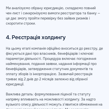
Ми аналізуємо обрану юрисдикцію, складаємо повний
чек-лист і синхронізуємо вимоги реєстратора та банку —
це дає змогу пройти перевірку без зайвих ризиків і
скоротити строки.
4. Реєстрація холдингу
На цьому етапі компанія офіційно вноситься до реєстру, де
фіксуються дані про власників, бенефіціарів і ключові
параметри діяльності. Процедура включає погодження
найменування, подання заявки, надання інформації про
бенефіціарів, затвердження статутних документів та
оплату зборів із інкорпорацією. Зазвичай реєстрація
триває від 2 днів до 2 місяців залежно від обраної
юрисдикції.
Важлива деталь: формулювання ліцензії та статуту
напряму впливають на можливості холдингу. За надто
вузького опису діяльності можуть з’явитися обмеження на