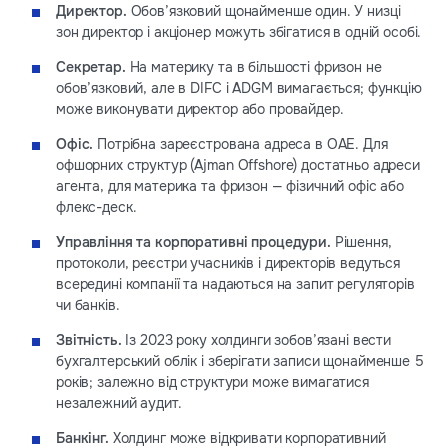
Директор.
Обов’язковий щонайменше один. У низці
зон директор і акціонер можуть збігатися в одній особі.
Секретар.
На материку та в більшості фризон не
обов’язковий, але в DIFC і ADGM вимагається; функцію
може виконувати директор або провайдер.
Офіс.
Потрібна зареєстрована адреса в ОАЕ. Для
офшорних структур (Ajman Offshore) достатньо адреси
агента, для материка та фризон — фізичний офіс або
флекс-деск.
Управління та корпоративні процедури.
Рішення,
протоколи, реєстри учасників і директорів ведуться
всередині компанії та надаються на запит регуляторів
чи банків.
Звітність.
Із 2023 року холдинги зобов’язані вести
бухгалтерський облік і зберігати записи щонайменше 5
років; залежно від структури може вимагатися
незалежний аудит.
Банкінг.
Холдинг може відкривати корпоративний