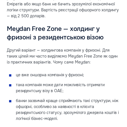
Еміратів або якщо банк не бачить зрозумілої економічної
логіки структури. Вартість реєстрації офшорного холдингу
— від 2 500 доларів.
Meydan Free Zone — холдинг у
фризоні з резидентською візою
Другий варіант — холдингова компанія у фризоні. Для
таких цілей ми часто виділяємо Meydan Free Zone як один
із практичних варіантів. Чому саме Meydan:
це вже оншорна компанія у фризоні;
така компанія може дати можливість отримати
резидентську візу в ОАЕ;
банки зазвичай краще сприймають такі структури, ніж
офшорні, особливо за наявності в клієнта
резидентського статусу, зрозумілого джерела коштів і
логічної бізнес-моделі.