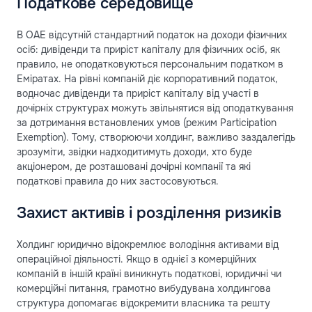
Податкове середовище
В ОАЕ відсутній стандартний податок на доходи фізичних
осіб: дивіденди та приріст капіталу для фізичних осіб, як
правило, не оподатковуються персональним податком в
Еміратах. На рівні компаній діє корпоративний податок,
водночас дивіденди та приріст капіталу від участі в
дочірніх структурах можуть звільнятися від оподаткування
за дотримання встановлених умов (режим Participation
Exemption). Тому, створюючи холдинг, важливо заздалегідь
зрозуміти, звідки надходитимуть доходи, хто буде
акціонером, де розташовані дочірні компанії та які
податкові правила до них застосовуються.
Захист активів і розділення ризиків
Холдинг юридично відокремлює володіння активами від
операційної діяльності. Якщо в однієї з комерційних
компаній в іншій країні виникнуть податкові, юридичні чи
комерційні питання, грамотно вибудувана холдингова
структура допомагає відокремити власника та решту