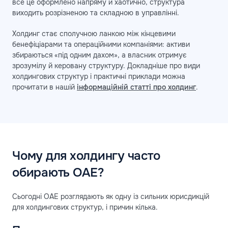
все це оформлено напряму й хаотично, структура
виходить розрізненою та складною в управлінні.
Холдинг стає сполучною ланкою між кінцевими
бенефіціарами та операційними компаніями: активи
збираються «під одним дахом», а власник отримує
зрозумілу й керовану структуру. Докладніше про види
холдингових структур і практичні приклади можна
прочитати в нашій
інформаційній статті про холдинг
.
Чому для холдингу часто
обирають ОАЕ?
Сьогодні ОАЕ розглядають як одну із сильних юрисдикцій
для холдингових структур, і причин кілька.