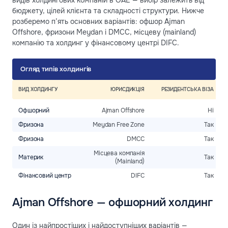
бюджету, цілей клієнта та складності структури. Нижче
розберемо п’ять основних варіантів: офшор Ajman
Offshore, фризони Meydan і DMCC, місцеву (mainland)
компанію та холдинг у фінансовому центрі DIFC.
Огляд типів холдингів
ВИД ХОЛДИНГУ
ЮРИСДИКЦІЯ
РЕЗИДЕНТСЬКА ВІЗА
Офшорний
Ajman Offshore
Ні
Фризона
Meydan Free Zone
Так
ві
Фризона
DMCC
Так
Місцева компанія
Материк
Так
(Mainland)
Фінансовий центр
DIFC
Так
Ajman Offshore — офшорний холдинг
Один із найпростіших і найдоступніших варіантів —