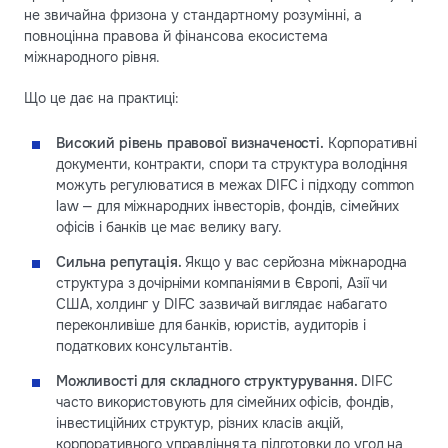
не звичайна фризона у стандартному розумінні, а
повноцінна правова й фінансова екосистема
міжнародного рівня.
Що це дає на практиці:
Високий рівень правової визначеності.
Корпоративні
документи, контракти, спори та структура володіння
можуть регулюватися в межах DIFC і підходу common
law — для міжнародних інвесторів, фондів, сімейних
офісів і банків це має велику вагу.
Сильна репутація.
Якщо у вас серйозна міжнародна
структура з дочірніми компаніями в Європі, Азії чи
США, холдинг у DIFC зазвичай виглядає набагато
переконливіше для банків, юристів, аудиторів і
податкових консультантів.
Можливості для складного структурування.
DIFC
часто використовують для сімейних офісів, фондів,
інвестиційних структур, різних класів акцій,
корпоративного управління та підготовки до угод на