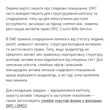
Окремо варто сказати про спадкове планування. DIFC
часто використовують для структурування капіталу та
спадкування, тому що для немусульман доступні
інструменти, засновані на підході common law, зокрема
реєстрація заповітів через DIFC Courts Wills Service.
В ОАЕ правила спадкування залежать від статусу людини,
релігії, наявності заповіту, структури володіння активами
та застосовного права. Тому, якщо заздалегідь не
оформити заповіт або правильну корпоративну структуру,
розподіл активів може відрізнятися від очікувань сім’ї. Для
заможних клієнтів, сімейних офісів і власників
міжнародних активів питання спадкового планування
краще вирішувати заздалегідь, а не тоді, коли проблема
вже виникла.
Для складніших завдань — відокремлення капіталу,
захисту активів і передачі їх наступним поколінням —
також застосовують
сімейні трастові фонди у фризонах
DIFC і DMCC
.