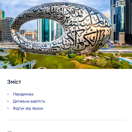
Зміст
Передмова
Детальна вартість
Відгук від Араза