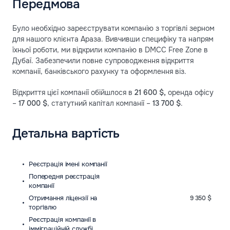
Передмова
Було необхідно зареєструвати компанію з торгівлі зерном
для нашого клієнта Араза. Вивчивши специфіку та напрям
їхньої роботи, ми відкрили компанію в DMCC Free Zone в
Дубаї. Забезпечили повне супроводження відкриття
компанії, банківського рахунку та оформлення віз.
Відкриття цієї компанії обійшлося в
21 600 $,
оренда офісу
–
17 000 $
, статутний капітал компанії –
13 700 $
.
Детальна вартість
Реєстрація імені компанії
Попередня реєстрація
компанії
Отримання ліцензії на
9 350 $
торгівлю
Реєстрація компанії в
імміграційній службі