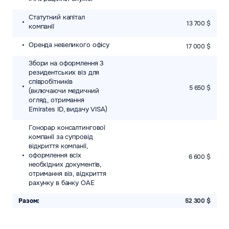
Статутний капітал
13 700 $
компанії
Оренда невеликого офісу
17 000 $
Збори на оформлення 3
резидентських віз для
співробітників
5 650 $
(включаючи медичний
огляд, отримання
Emirates ID, видачу VISA)
Гонорар консалтингової
компанії за супровід
відкриття компанії,
оформлення всіх
6 600 $
необхідних документів,
отримання віз, відкриття
рахунку в банку ОАЕ
Разом:
52 300 $