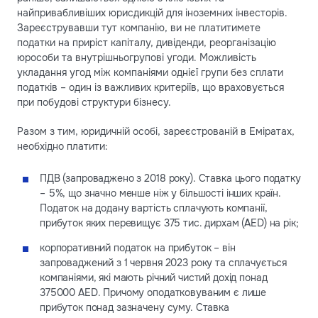
найпривабливіших юрисдикцій для іноземних інвесторів.
Зареєструвавши тут компанію, ви не платитимете
податки на приріст капіталу, дивіденди, реорганізацію
юрособи та внутрішньогрупові угоди. Можливість
укладання угод між компаніями однієї групи без сплати
податків – один із важливих критеріїв, що враховується
при побудові структури бізнесу.
Разом з тим, юридичній особі, зареєстрованій в Еміратах,
необхідно платити:
ПДВ (запроваджено з 2018 року). Ставка цього податку
– 5%, що значно менше ніж у більшості інших країн.
Податок на додану вартість сплачують компанії,
прибуток яких перевищує 375 тис. дирхам (AED) на рік;
корпоративний податок на прибуток – він
запроваджений з 1 червня 2023 року та сплачується
компаніями, які мають річний чистий дохід понад
375000 AED. Причому оподатковуваним є лише
прибуток понад зазначену суму. Ставка