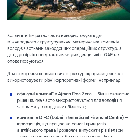
Холдинг в Еміратах часто використовують для
міжнародного структурування: материнська компанія
володіє частками закордонних операційних структур, а
дохід дочірніх повертається як дивіденди, які в ОАЕ не
оподатковуються.
Для створення холдингових структур підприємці можуть
використовувати різні корпоративні форми, наприклад:
офшорні компанії в Ajman Free Zone
— більш економне
рішення, яке часто використовується для володіння
частками у закордонних бізнесах;
компанії в DIFC (Dubai International Financial Centre)
—
юрисдикція, що працює на основі принципів
англійського права і дозволяє випускати різні класи
акцій: з правом голосу, без права голосу або з