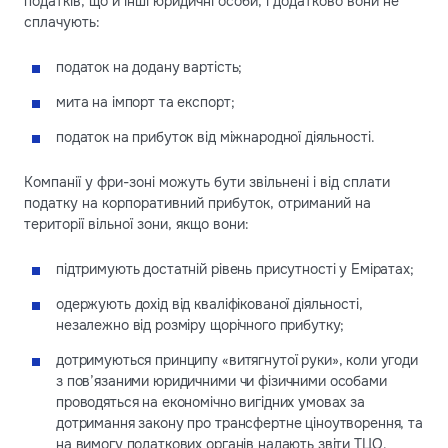
податків, що й інші юридичні особи, і додатково вони не
сплачують:
податок на додану вартість;
мита на імпорт та експорт;
податок на прибуток від міжнародної діяльності.
Компанії у фри-зоні можуть бути звільнені і від сплати
податку на корпоративний прибуток, отриманий на
території вільної зони, якщо вони:
підтримують достатній рівень присутності у Еміратах;
одержують дохід від кваліфікованої діяльності,
незалежно від розміру щорічного прибутку;
дотримуються принципу «витягнутої руки», коли угоди
з пов’язаними юридичними чи фізичними особами
проводяться на економічно вигідних умовах за
дотримання закону про трансфертне ціноутворення, та
на вимогу податкових органів надають звіти ТЦО.