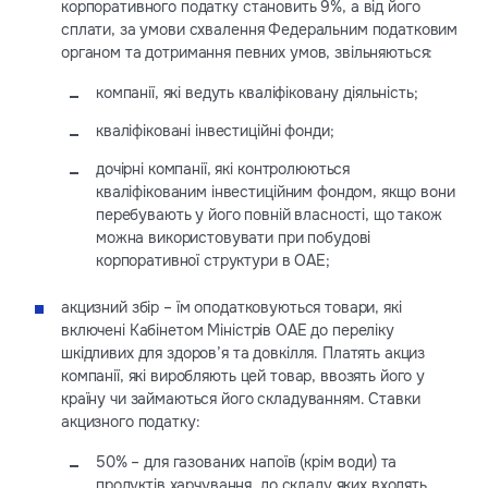
корпоративного податку становить 9%, а від його
сплати, за умови схвалення Федеральним податковим
органом та дотримання певних умов, звільняються:
компанії, які ведуть кваліфіковану діяльність;
кваліфіковані інвестиційні фонди;
дочірні компанії, які контролюються
кваліфікованим інвестиційним фондом, якщо вони
перебувають у його повній власності, що також
можна використовувати при побудові
корпоративної структури в ОАЕ;
акцизний збір – їм оподатковуються товари, які
включені Кабінетом Міністрів ОАЕ до переліку
шкідливих для здоров’я та довкілля. Платять акциз
компанії, які виробляють цей товар, ввозять його у
країну чи займаються його складуванням. Ставки
акцизного податку:
50% – для газованих напоїв (крім води) та
продуктів харчування, до складу яких входять