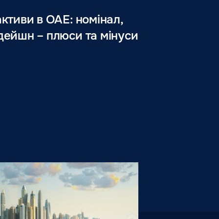
ктиви в ОАЕ: номінал,
дейшн – плюси та мінуси