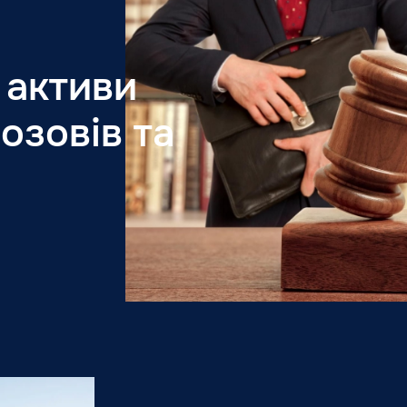
 активи
озовів та