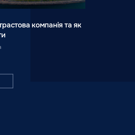
трастова компанія та як
ти
3