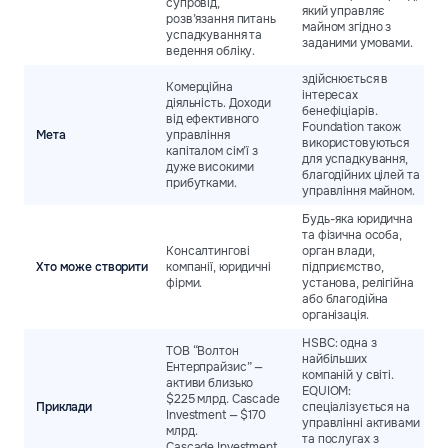
супровід,
з
який управляє
розв’язання питань
н
майном згідно з
успадкування та
заданими умовами.
ведення обліку.
здійснюється в
Комерційна
інтересах
діяльність. Доходи
бенефіціарів.
У
від ефективного
Foundation також
п
Мета
управління
використовуються
т
капіталом сім’ї з
для успадкування,
ї
дуже високими
благодійних цілей та
прибутками.
управління майном.
Будь-яка юридична
Б
та фізична особа,
я
Консалтингові
орган влади,
о
Хто може створити
компанії, юридичні
підприємство,
к
фірми.
установа, релігійна
з
або благодійна
у
організація.
HSBC: одна з
ТОВ “Волтон
найбільших
Ентерпрайзис” —
компаній у світі.
A
активи близько
EQUIOM:
(
$225 млрд. Cascade
Приклади
спеціалізується на
к
Investment — $170
управлінні активами
$
млрд.
та послугах з
H
Cascade Investment