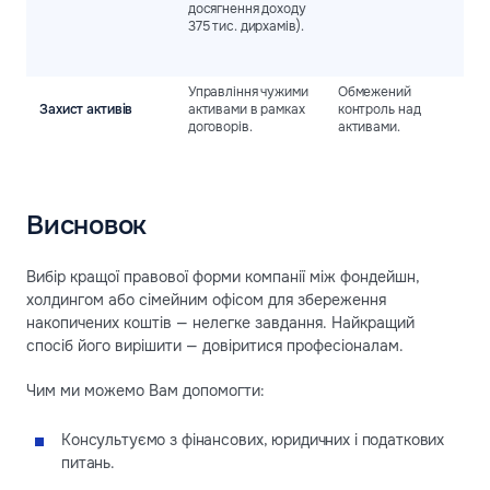
досягнення доходу
375 тис. дирхамів).
Управління чужими
Обмежений
Захист активів
активами в рамках
контроль над
договорів.
активами.
Висновок
Вибір кращої правової форми компанії між фондейшн,
холдингом або сімейним офісом для збереження
накопичених коштів — нелегке завдання. Найкращий
спосіб його вирішити — довіритися професіоналам.
Чим ми можемо Вам допомогти:
Консультуємо з фінансових, юридичних і податкових
питань.