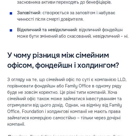
засновника активи переходять до бенефіціарів.
Заповітний
: створюється за заповітом і набуває
чинності після смерті довірителя.
Відкличний та невідкличний
: відкличний фондейшн
може бути змінений або скасований, невідкличний – ні.
У чому різниця між сімейним
офісом, фондейшн і холдингом?
З огляду на те, що сімейний офіс по суті є компанією LLD,
порівнювати фондейшн або Family Office в одному ряду
буде не зовсім коректно. Це різні типи компаній. Хоча
сімейний офіс також може займатися інвестуванням та
отримувати від цього дохід. Однак, на відміну від Family
Office, Foundation і холдингові компанії не мають права
займатися комерцією самостійно – тільки через дочірні
компанії.