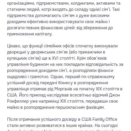
організаціями, підприємствами, холдингами, активами та
статками людей, котрі входять до складу однієї сім’ї. Такі
підприємства допомагають сім’ям з дуже високими
доходами ефективно використовувати своє майно і
досягати певних фінансових цілей: від збереження до
примноження капіталу.
Цікаво, що функції сімейних офісів спочатку виконували
дворецькі у дворянських сім’ях (або прикажчики в
купецьких сім’ях) ще в XVI столітті. Крім обов’язків
управління будинком на них покладали відповідальність за
розпорядження доходами сім’ї, а розподіляли фінанси
ощадливо і грамотно. Однак, перший по-справжньому
успішний досвід передачі бізнесу в розпорядження
управлінця отримав рід Морганів на початку XIX століття в
США. Його приклад наслідував всесвітньо відомий Джон
Рокфеллер уже наприкінці XIX століття, передавши своє
майно в розпорядження першокласним фахівцям.
Після отримання успішного досвіду в США Family Office
стали активно розвиватися в інших країнах. На сьогодні