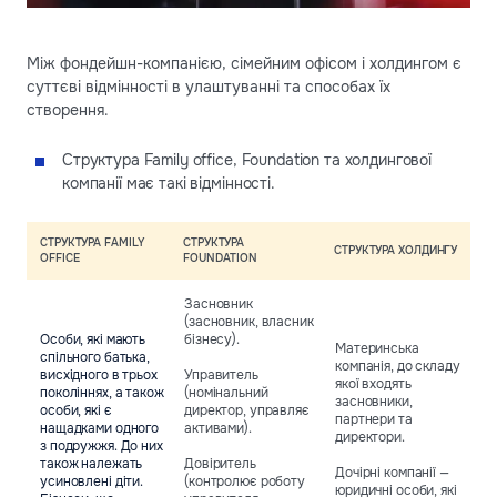
Між фондейшн-компанією, сімейним офісом і холдингом є
суттєві відмінності в улаштуванні та способах їх
створення.
Структура Family office, Foundation та холдингової
компанії має такі відмінності.
СТРУКТУРА FAMILY
СТРУКТУРА
СТРУКТУРА ХОЛДИНГУ
OFFICE
FOUNDATION
Засновник
(засновник, власник
Особи, які мають
бізнесу).
Материнська
спільного батька,
компанія, до складу
висхідного в трьох
Управитель
якої входять
поколіннях, а також
(номінальний
засновники,
особи, які є
директор, управляє
партнери та
нащадками одного
активами).
директори.
з подружжя. До них
також належать
Довіритель
Дочірні компанії —
усиновлені діти.
(контролює роботу
юридичні особи, які