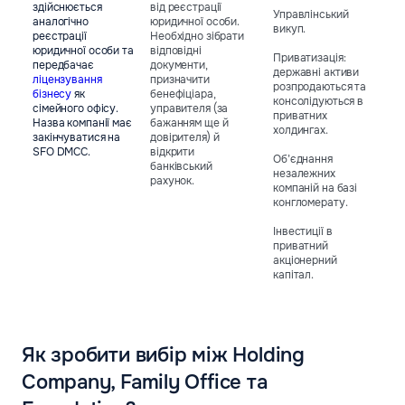
здійснюється
від реєстрації
Управлінський
аналогічно
юридичної особи.
викуп.
реєстрації
Необхідно зібрати
юридичної особи та
відповідні
Приватизація:
передбачає
документи,
державні активи
ліцензування
призначити
розпродаються та
бізнесу
як
бенефіціара,
консолідуються в
сімейного офісу.
управителя (за
приватних
Назва компанії має
бажанням ще й
холдингах.
закінчуватися на
довірителя) й
SFO DMCC.
відкрити
Об’єднання
банківський
незалежних
рахунок.
компаній на базі
конгломерату.
Інвестиції в
приватний
акціонерний
капітал.
Як зробити вибір між Holding
Company, Family Office та