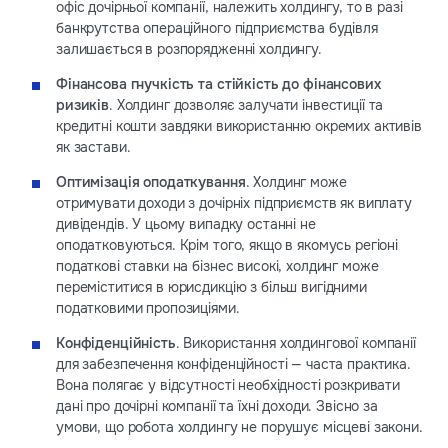
офіс дочірньої компанії, належить холдингу, то в разі
банкрутства операційного підприємства будівля
залишається в розпорядженні холдингу.
Фінансова гнучкість та стійкість до фінансових
ризиків
. Холдинг дозволяє залучати інвестиції та
кредитні кошти завдяки використанню окремих активів
як застави.
Оптимізація оподаткування
. Холдинг може
отримувати доходи з дочірніх підприємств як виплату
дивідендів. У цьому випадку останні не
оподатковуються. Крім того, якщо в якомусь регіоні
податкові ставки на бізнес високі, холдинг може
переміститися в юрисдикцію з більш вигідними
податковими пропозиціями.
Конфіденційність
. Використання холдингової компанії
для забезпечення конфіденційності — часта практика.
Вона полягає у відсутності необхідності розкривати
дані про дочірні компанії та їхні доходи. Звісно за
умови, що робота холдингу не порушує місцеві закони.