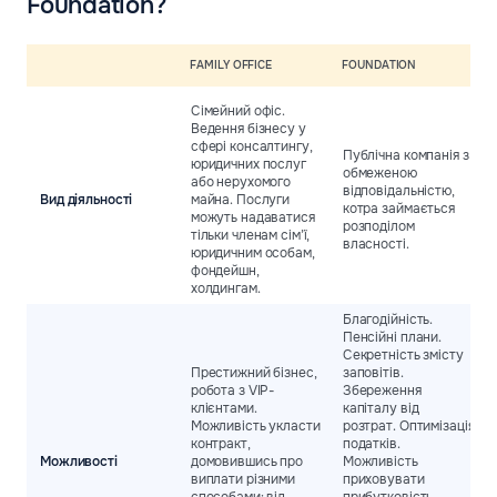
Foundation?
FAMILY OFFICE
FOUNDATION
Сімейний офіс.
Ведення бізнесу у
сфері консалтингу,
Публічна компанія з
юридичних послуг
обмеженою
або нерухомого
відповідальністю,
Вид діяльності
майна. Послуги
котра займається
можуть надаватися
розподілом
тільки членам сім’ї,
власності.
юридичним особам,
фондейшн,
холдингам.
Благодійність.
Пенсійні плани.
Секретність змісту
Престижний бізнес,
заповітів.
робота з VIP-
Збереження
клієнтами.
капіталу від
Можливість укласти
розтрат. Оптимізація
контракт,
податків.
Можливості
домовившись про
Можливість
виплати різними
приховувати