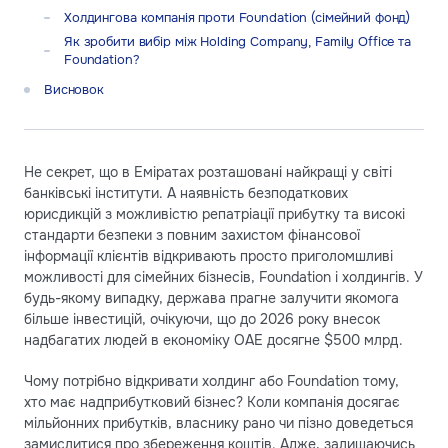
Холдингова компанія проти Foundation (сімейний фонд)
Як зробити вибір між Holding Company, Family Office та
Foundation?
Висновок
Не секрет, що в Еміратах розташовані найкращі у світі
банківські інститути. А наявність безподаткових
юрисдикцій з можливістю репатріації прибутку та високі
стандарти безпеки з повним захистом фінансової
інформації клієнтів відкривають просто приголомшливі
можливості для сімейних бізнесів, Foundation і холдингів. У
будь-якому випадку, держава прагне залучити якомога
більше інвестицій, очікуючи, що до 2026 року внесок
надбагатих людей в економіку ОАЕ досягне $500 млрд.
Чому потрібно відкривати холдинг або Foundation тому,
хто має надприбутковий бізнес? Коли компанія досягає
мільйонних прибутків, власнику рано чи пізно доведеться
замислитися про збереження коштів. Адже, залишаючись