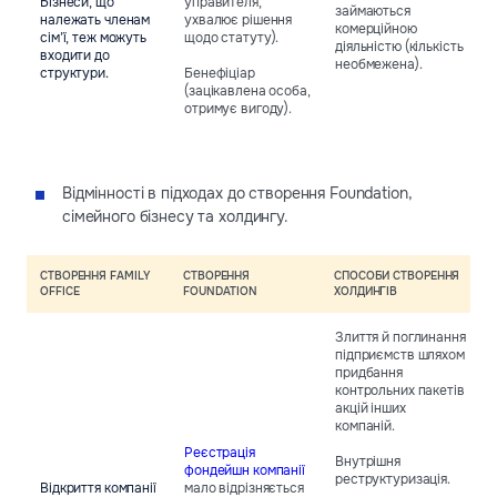
Бізнеси, що
управителя,
займаються
належать членам
ухвалює рішення
комерційною
сім’ї, теж можуть
щодо статуту).
діяльністю (кількість
входити до
необмежена).
структури.
Бенефіціар
(зацікавлена особа,
отримує вигоду).
Відмінності в підходах до створення Foundation,
сімейного бізнесу та холдингу.
СТВОРЕННЯ FAMILY
СТВОРЕННЯ
СПОСОБИ СТВОРЕННЯ
OFFICE
FOUNDATION
ХОЛДИНГІВ
Злиття й поглинання
підприємств шляхом
придбання
контрольних пакетів
акцій інших
компаній.
Реєстрація
Внутрішня
фондейшн компанії
реструктуризація.
Відкриття компанії
мало відрізняється