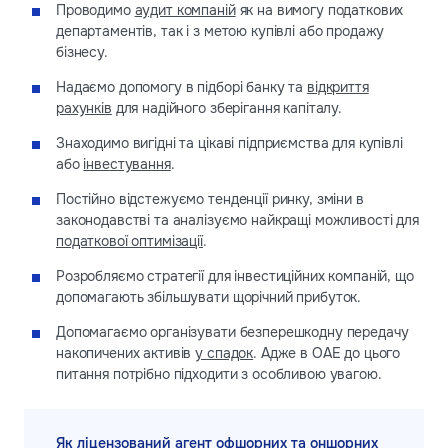
Проводимо
аудит компаній
як на вимогу податкових
департаментів, так і з метою купівлі або продажу
бізнесу.
Надаємо допомогу в підборі банку та
відкриття
рахунків
для надійного зберігання капіталу.
Знаходимо вигідні та цікаві підприємства для купівлі
або
інвестування
.
Постійно відстежуємо тенденції ринку, зміни в
законодавстві та аналізуємо найкращі можливості для
податкової оптимізації
.
Розробляємо стратегії для інвестиційних компаній, що
допомагають збільшувати щорічний прибуток.
Допомагаємо організувати безперешкодну передачу
накопичених активів
у спадок
. Адже в ОАЕ до цього
питання потрібно підходити з особливою увагою.
Як ліцензований агент офшорних та оншорних