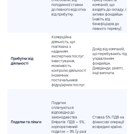
способами: від
прибутковість
погодинної ставки
компаній, що
до певного відсотка
входять до складу, і
від прибутку.
активи фондейшн
(навіть від
бенефіціарів до
певного терміну).
Комерційна
діяльність, що
пов’язана з
Дохід від компаній,
наданням
що перебувають під
експертних послуг.
Прибутки від
управлінням
Інвестування,
діяльності
фондейшн.
можливість
Дивіденди, роялті,
контролю діяльності
інші виплати.
іноземних
постачальників
фідуціарних послуг.
Податки
сплачуються
відповідно до
законодавства
Ставка 5% ПДВ на
Податки та пільги
Еміратів: ПДВ — 5%,
фінансові операції
корпоративний
всередині країни.
податок — 9% (у разі