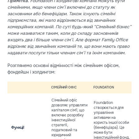
Примітка.
Foundation і холдингові компанії можуть бути
сімейними, якщо члени сім’ї включені до статуту як
засновники або бенефіціари. Також існують сімейні
підприємства, які мало відрізняються від звичайних
комерційних компаній. По суті будь-який “Сімейний бізнес”
може називатися таким, коли до складу засновників
входять два і більше члени сім’ї. Але формат Family Office
відрізняє від звичайних компаній те, що вони мають право
надавати послуги тільки членам сім’ї та їхнім компаніям.
Розглянемо основні відмінності між сімейним офісом,
фондейшн і холдингом:
СІМЕЙНИЙ ОФІС
FOUNDATION
Х
Сімейний офіс
Foundation
дозволяє управляти
створюється для
капіталом сім’ї, що
Х
управління
включає розробку
к
активами на
інвестиційної
в
користь іншої особи
стратегії,
і
Функції
(бенефіціара). Це
податковий та
В
може бути
юридичний
к
інвестиційний фонд,