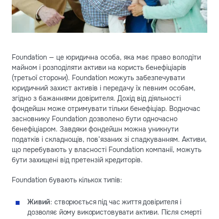
Foundation — це юридична особа, яка має право володіти
майном і розподіляти активи на користь бенефіціарів
(третьої сторони). Foundation можуть забезпечувати
юридичний захист активів і передачу їх певним особам,
згідно з бажаннями довірителя. Дохід від діяльності
фондейшн може отримувати тільки бенефіціар. Водночас
засновнику Foundation дозволено бути одночасно
бенефіціаром. Завдяки фондейшн можна уникнути
податків і складнощів, пов’язаних зі спадкуванням. Активи,
що перебувають у власності Foundation компанії, можуть
бути захищені від претензій кредиторів.
Foundation бувають кількох типів:
Живий
: створюється під час життя довірителя і
дозволяє йому використовувати активи. Після смерті