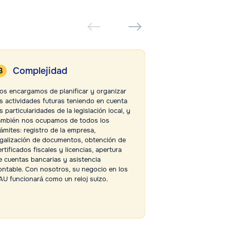
Complejidad
Ausencia
intermed
os encargamos de planificar y organizar
as actividades futuras teniendo en cuenta
Nuestra oficina en
s particularidades de la legislación local, y
colaborar directa
ambién nos ocupamos de todos los
clientes. No deleg
rámites: registro de la empresa,
intermediarios, s
egalización de documentos, obtención de
sus intereses de 
ertificados fiscales y licencias, apertura
las estructuras g
e cuentas bancarias y asistencia
comerciales, por 
ontable. Con nosotros, su negocio en los
garantizar la efica
AU funcionará como un reloj suizo.
el logro de los obj