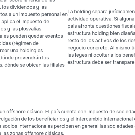
, los dividendos y las
La holding separa jurídicament
etos a un impuesto personal en
actividad operativa. Si algun
 aplica el impuesto de
país afronta cuestiones fiscal
os y las plusvalías
estructura holding bien diseña
liales pueden quedar exentos
resto de los activos de los ri
cidas (régimen de
negocio concreto. Al mismo ti
crear una holding es
las leyes ni ocultar a los bene
dónde provendrán los
estructura debe ser transpare
, dónde se ubican las filiales
n offshore clásico. El país cuenta con impuesto de sociedad
lgación de los beneficiarios y el intercambio internacional 
os socios internacionales perciben en general las sociedade
 las zonas offshore clásicas.