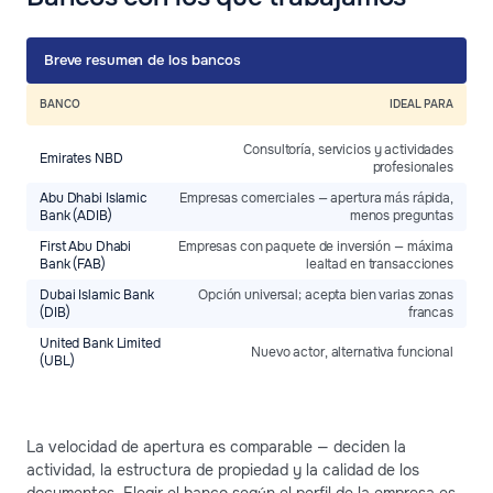
Breve resumen de los bancos
BANCO
IDEAL PARA
Consultoría, servicios y actividades
Emirates NBD
profesionales
Abu Dhabi Islamic
Empresas comerciales — apertura más rápida,
Bank (ADIB)
menos preguntas
First Abu Dhabi
Empresas con paquete de inversión — máxima
Bank (FAB)
lealtad en transacciones
Dubai Islamic Bank
Opción universal; acepta bien varias zonas
(DIB)
francas
United Bank Limited
Nuevo actor, alternativa funcional
(UBL)
La velocidad de apertura es comparable — deciden la
actividad, la estructura de propiedad y la calidad de los
documentos. Elegir el banco según el perfil de la empresa es