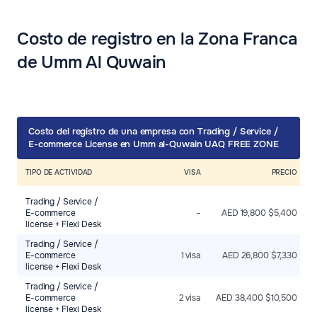
Costo de registro en la Zona Franca
de Umm Al Quwain
Costo del registro de una empresa con Trading / Service /
E-commerce License en Umm al-Quwain UAQ FREE ZONE
TIPO DE ACTIVIDAD
VISA
PRECIO
Trading / Service /
E-commerce
–
AED 19,800 $5,400
license + Flexi Desk
Trading / Service /
E-commerce
1 visa
AED 26,800 $7,330
license + Flexi Desk
Trading / Service /
E-commerce
2 visa
AED 38,400 $10,500
license + Flexi Desk