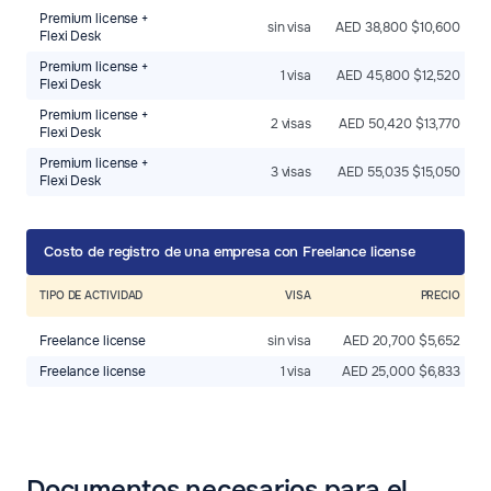
Premium license +
sin visa
AED 38,800 $10,600
Flexi Desk
Premium license +
1 visa
AED 45,800 $12,520
Flexi Desk
Premium license +
2 visas
AED 50,420 $13,770
Flexi Desk
Premium license +
3 visas
AED 55,035 $15,050
Flexi Desk
Сosto de registro de una empresa con Freelance license
TIPO DE ACTIVIDAD
VISA
PRECIO
Freelance license
sin visa
AED 20,700 $5,652
Freelance license
1 visa
AED 25,000 $6,833
Documentos necesarios para el