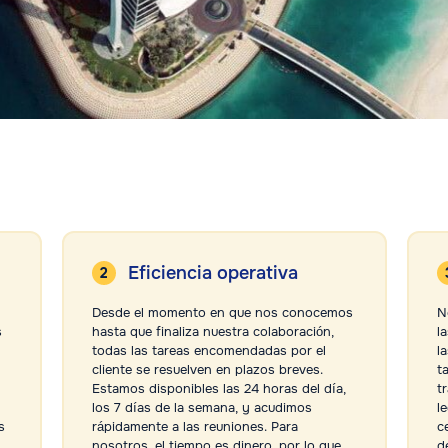
Eficiencia operativa
Desde el momento en que nos conocemos
N
s
hasta que finaliza nuestra colaboración,
l
todas las tareas encomendadas por el
la
cliente se resuelven en plazos breves.
t
Estamos disponibles las 24 horas del día,
t
los 7 días de la semana, y acudimos
l
s
rápidamente a las reuniones. Para
c
nosotros, el tiempo es dinero, por lo que
d