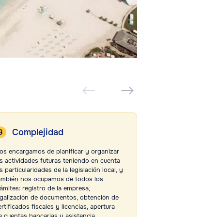
Complejidad
Ausencia
intermed
os encargamos de planificar y organizar
as actividades futuras teniendo en cuenta
Nuestra oficina en
s particularidades de la legislación local, y
colaborar directa
ambién nos ocupamos de todos los
clientes. No deleg
rámites: registro de la empresa,
intermediarios, s
egalización de documentos, obtención de
sus intereses de 
ertificados fiscales y licencias, apertura
las estructuras g
e cuentas bancarias y asistencia