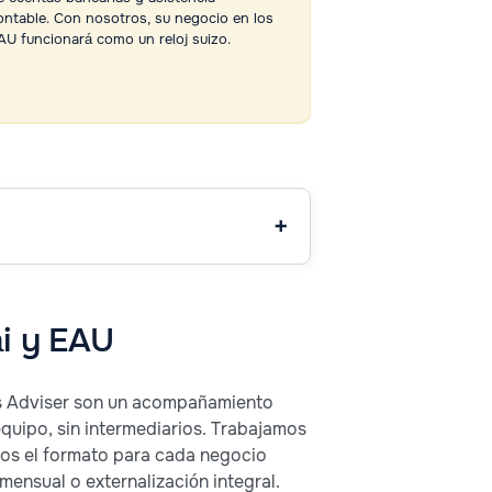
comerciales, por 
ontable. Con nosotros, su negocio en los
garantizar la efica
AU funcionará como un reloj suizo.
el logro de los obj
ái y EAU
ss Adviser son un acompañamiento
quipo, sin intermediarios. Trabajamos
mos el formato para cada negocio
mensual o externalización integral.