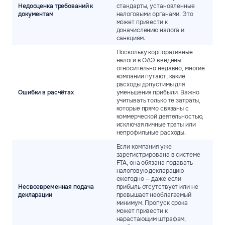
Недооценка требований к
стандарты, установленные
документам
налоговыми органами. Это
может привести к
доначислению налога и
санкциям.
Поскольку корпоративные
налоги в ОАЭ введены
относительно недавно, многие
компании путают, какие
расходы допустимы для
Ошибки в расчётах
уменьшения прибыли. Важно
учитывать только те затраты,
которые прямо связаны с
коммерческой деятельностью,
исключая личные траты или
непрофильные расходы.
Если компания уже
зарегистрирована в системе
FTA, она обязана подавать
налоговую декларацию
ежегодно — даже если
Несвоевременная подача
прибыль отсутствует или не
декларации
превышает необлагаемый
минимум. Пропуск срока
может привести к
нарастающим штрафам,