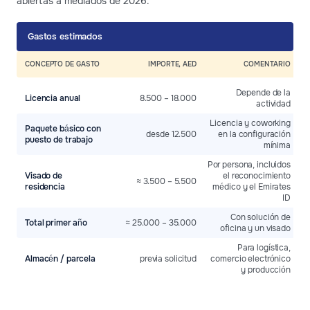
abiertas a mediados de 2026.
Gastos estimados
CONCEPTO DE GASTO
IMPORTE, AED
COMENTARIO
Depende de la
Licencia anual
8.500 – 18.000
actividad
Licencia y coworking
Paquete básico con
desde 12.500
en la configuración
puesto de trabajo
mínima
Por persona, incluidos
Visado de
el reconocimiento
≈ 3.500 – 5.500
residencia
médico y el Emirates
ID
Con solución de
Total primer año
≈ 25.000 – 35.000
oficina y un visado
Para logística,
Almacén / parcela
previa solicitud
comercio electrónico
y producción