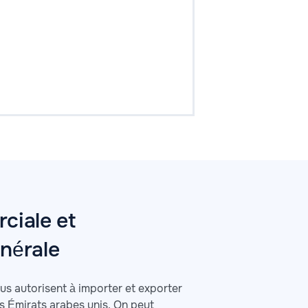
ciale et
nérale
s autorisent à importer et exporter
es Émirats arabes unis. On peut