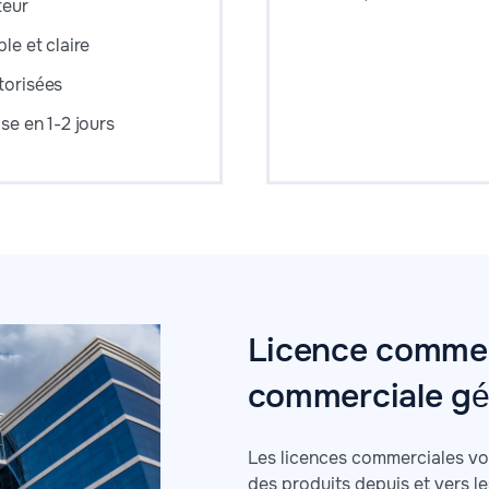
teur
le et claire
torisées
se en 1-2 jours
Licence commer
commerciale gé
Les licences commerciales vou
des produits depuis et vers l