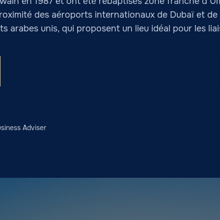
uwain en 1987 et ont été rebaptisés zone franche d’
roximité des aéroports internationaux de Dubaï et de 
 arabes unis, qui proposent un lieu idéal pour les lia
siness Adviser