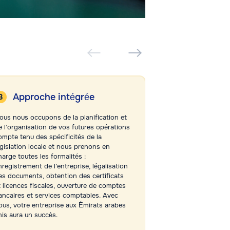
Approche intégrée
Pas d’int
ous nous occupons de la planification et
Notre bureau à Du
e l’organisation de vos futures opérations
Business Adviser d
ompte tenu des spécificités de la
avec ses clients.
égislation locale et nous prenons en
opérations à des i
harge toutes les formalités :
représentons vos 
nregistrement de l’entreprise, légalisation
auprès des autori
es documents, obtention des certificats
des organismes co
t licences fiscales, ouverture de comptes
garantissant ainsi 
ancaires et services comptables. Avec
interventions et la
ous, votre entreprise aux Émirats arabes
objectifs.
nis aura un succès.