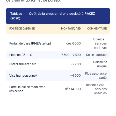
de visas et du format de bureau.
Tableau 1 — Coût de la création d’une société à RAKEZ
(2026)
POSTE DE DÉPENSE
MONTANT, AED
COMMENTAIRE
Licence +
Forfait de base (PME/startup)
dès 6 000
services
minimum
Licence FZ-LLC
7 500 – 7 800
Selon l’activité
Paiement
Establishment card
~2 200
unique
Plus assurance
Visa (par personne)
~4 000
santé
Licence + visa +
Formule clé en main avec
dès 14 000
services
résidence
associés