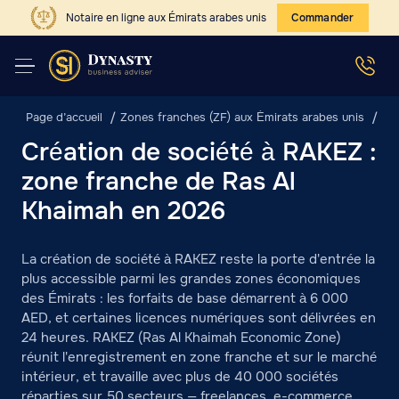
Notaire en ligne aux Émirats arabes unis
Commander
Page d’accueil
Zones franches (ZF) aux Émirats arabes unis
Cr
Création de société à RAKEZ :
zone franche de Ras Al
Khaimah en 2026
La création de société à RAKEZ reste la porte d'entrée la
plus accessible parmi les grandes zones économiques
des Émirats : les forfaits de base démarrent à 6 000
AED, et certaines licences numériques sont délivrées en
24 heures. RAKEZ (Ras Al Khaimah Economic Zone)
réunit l'enregistrement en zone franche et sur le marché
intérieur, et travaille avec plus de 40 000 sociétés
réparties sur 50 secteurs — freelances, e-commerce,