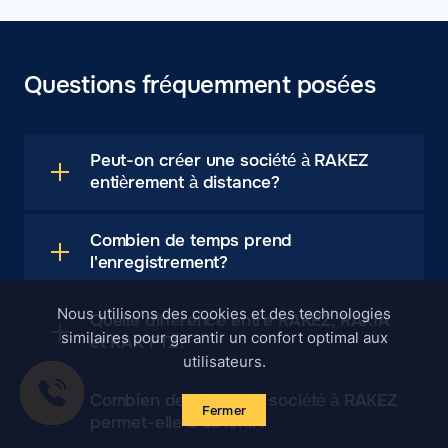
Questions fréquemment posées
Peut-on créer une société à RAKEZ
entièrement à distance?
Combien de temps prend
l'enregistrement?
Nous utilisons des cookies et des technologies
Quelle différence entre RAKEZ, RAKIA
similaires pour garantir un confort optimal aux
et RAK FTZ?
utilisateurs.
Combien de visas une société à RAKEZ
Fermer
permet-elle d'obtenir?