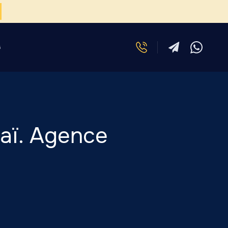
G
baï. Agence