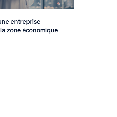
une entreprise
Enregistrem
 la zone économique
logistique 
de la JAFZ
17 avril 2024