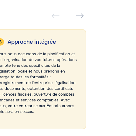
Approche intégrée
Pas d’int
ous nous occupons de la planification et
Notre bureau à Du
e l’organisation de vos futures opérations
Business Adviser d
ompte tenu des spécificités de la
avec ses clients.
égislation locale et nous prenons en
opérations à des i
harge toutes les formalités :
représentons vos 
nregistrement de l’entreprise, légalisation
auprès des autori
es documents, obtention des certificats
des organismes co
t licences fiscales, ouverture de comptes
garantissant ainsi 
ancaires et services comptables. Avec
interventions et la
ous, votre entreprise aux Émirats arabes
objectifs.
nis aura un succès.