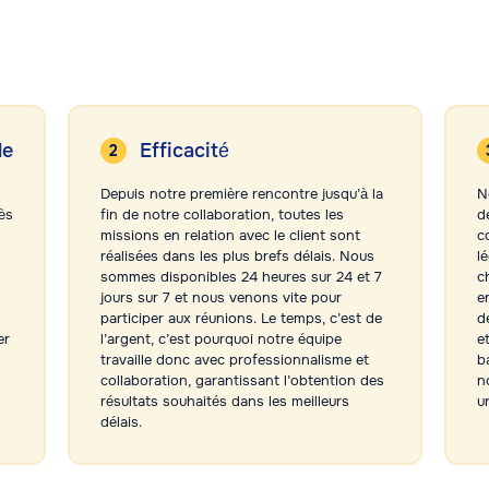
le
Efficacité
Depuis notre première rencontre jusqu’à la
N
ès
fin de notre collaboration, toutes les
d
missions en relation avec le client sont
c
réalisées dans les plus brefs délais. Nous
l
sommes disponibles 24 heures sur 24 et 7
c
jours sur 7 et nous venons vite pour
e
participer aux réunions. Le temps, c’est de
d
er
l’argent, c’est pourquoi notre équipe
e
travaille donc avec professionnalisme et
b
collaboration, garantissant l’obtention des
n
résultats souhaités dans les meilleurs
u
délais.