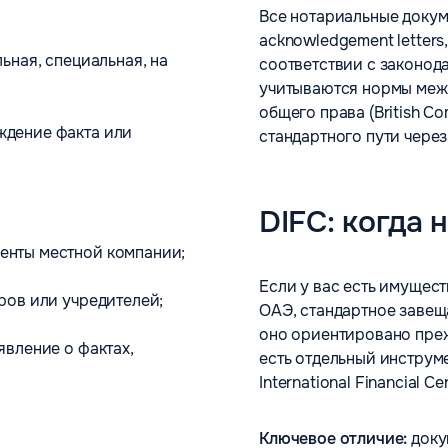
Все нотариальные докум
acknowledgement letters,
ьная, специальная, на
соответствии с законод
учитываются нормы меж
общего права (British C
ждение факта или
стандартного пути через
DIFC: когда 
менты местной компании;
Если у вас есть имущест
ров или учредителей;
ОАЭ, стандартное завеща
оно ориентировано преж
явление о фактах,
есть отдельный инструме
International Financial Cen
Ключевое отличие:
доку