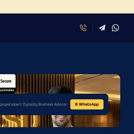
d Secure
ustindex
В WhatsApp
дущий юрист Dynasty Business Advicer