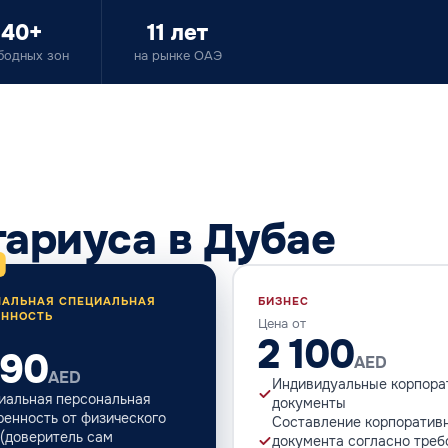
40+
11 лет
бодных зон
на рынке ОАЭ
тариуса в Дубае
НАЛЬНАЯ СПЕЦИАЛЬНАЯ
БИЗНЕС
ЕННОСТЬ
Цена от
2 100
890
AED
AED
Индивидуальные корпора
иальная персональная
документы
ренность от физического
Составление корпоратив
 (доверитель сам
документа согласно тре