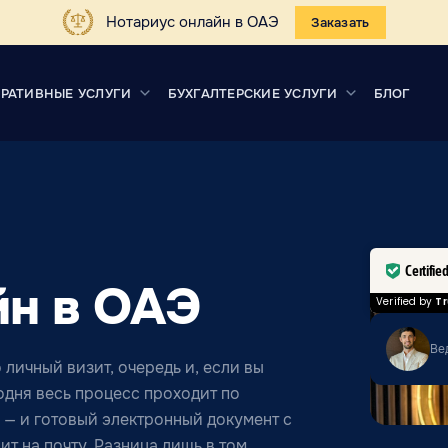
Нотариус онлайн в ОАЭ
Заказать
РАТИВНЫЕ УСЛУГИ
БУХГАЛТЕРСКИЕ УСЛУГИ
БЛОГ
Certifie
йн в ОАЭ
Verified by
Tr
Ве
личный визит, очередь и, если вы
одня весь процесс проходит по
 — и готовый электронный документ с
т на почту. Разница лишь в том,