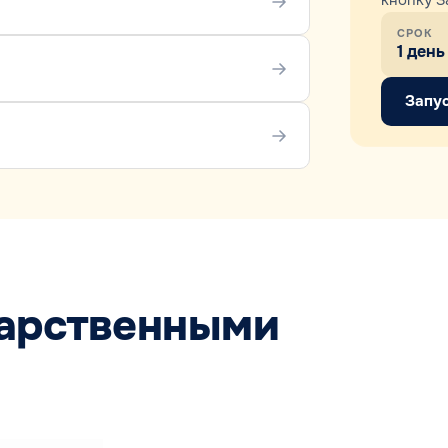
кнопку З
СРОК
1 день
Запус
дарственными