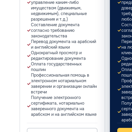
управление каким-либо
пред
имуществом (движимым,
дове
недвижимым), специальные
треб
разрешения и т.д.)
любо
Составление документа
Сост
согласно требованию
согл
законодательства
зако
Перевод документа на арабский
Пере
и английский языки
на л
Однократный просмотр и
клие
редактирование документа
Одно
Оплата государственных
реда
пошлин
Опла
Профессиональная помощь в
пошл
электронном нотариальном
Проф
заверении и организации онлайн
элек
встречи
заве
Получение электронного
встр
сертификата, нотариально
Полу
заверенного документа на
серт
арабском и на английском языке
заве
араб