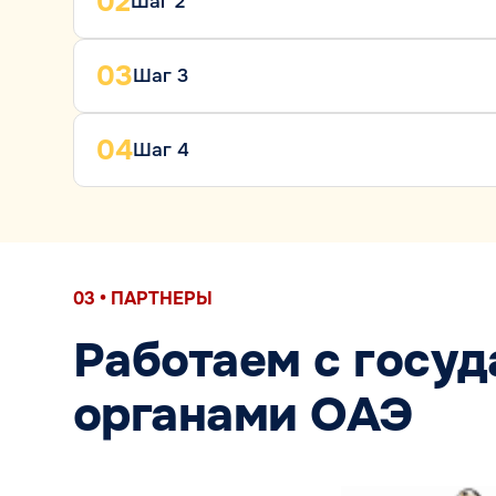
02
Шаг 2
03
Шаг 3
04
Шаг 4
03 • ПАРТНЕРЫ
Работаем с госу
органами ОАЭ