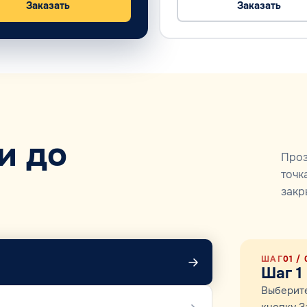
Заказать
Заказать
и до
Проз
точк
закр
ШАГ
01
/ 
Шаг 1
Выберите