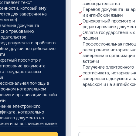
оставляет текст
законодательства
ренности, который ему
Перевод документа на ар
уется для заверения на
и английский языки
м языке)
Однократный просмотр и
авление документа
редактирование докумен
асно требованию
Оплата государственных
нодательства
пошлин
вод документа с арабского
Профессиональная помощ
юбой другой по требованию
электронном нотариальн
нта
заверении и организации
кратный просмотр и
встречи
ктирование документа
Получение электронного
та государственных
сертификата, нотариальн
ин
заверенного документа н
ессиональная помощь в
арабском и на английско
тронном нотариальном
рении и организации онлайн
ечи
чение электронного
ификата, нотариально
ренного документа на
ском и на английском языке