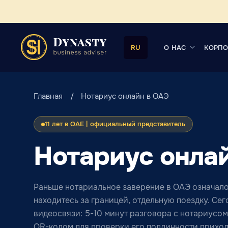
О НАС
КОРПО
RU
Главная
Нотариус онлайн в ОАЭ
11 лет в ОАЕ | официальный представитель
Нотариус онла
Раньше нотариальное заверение в ОАЭ означало 
находитесь за границей, отдельную поездку. Сег
видеосвязи: 5-10 минут разговора с нотариусом
QR-кодом для проверки его подлинности приходи