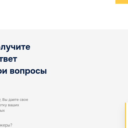
товара
Бизнес
олучите
твет
ои вопросы
, Вы даете свое
отку ваших
ных
джеры?