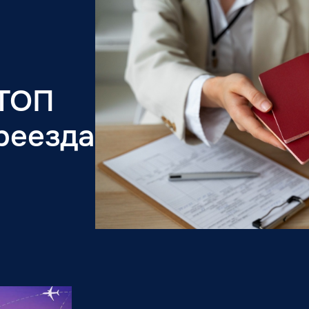
 ТОП
реезда