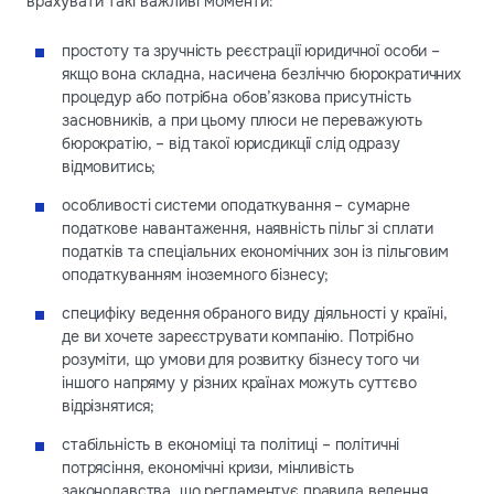
врахувати такі важливі моменти:
простоту та зручність реєстрації юридичної особи –
якщо вона складна, насичена безліччю бюрократичних
процедур або потрібна обов’язкова присутність
засновників, а при цьому плюси не переважують
бюрократію, – від такої юрисдикції слід одразу
відмовитись;
особливості системи оподаткування – сумарне
податкове навантаження, наявність пільг зі сплати
податків та спеціальних економічних зон із пільговим
оподаткуванням іноземного бізнесу;
специфіку ведення обраного виду діяльності у країні,
де ви хочете зареєструвати компанію. Потрібно
розуміти, що умови для розвитку бізнесу того чи
іншого напряму у різних країнах можуть суттєво
відрізнятися;
стабільність в економіці та політиці – політичні
потрясіння, економічні кризи, мінливість
законодавства, що регламентує правила ведення