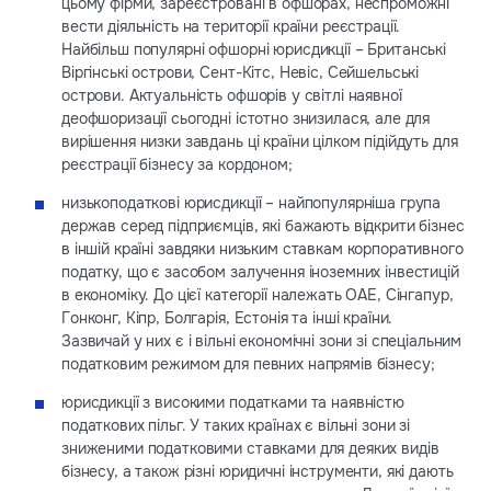
цьому фірми, зареєстровані в офшорах, неспроможні
вести діяльність на території країни реєстрації.
Найбільш популярні офшорні юрисдикції – Британські
Віргінські острови, Сент-Кітс, Невіс, Сейшельські
острови. Актуальність офшорів у світлі наявної
деофшоризації сьогодні істотно знизилася, але для
вирішення низки завдань ці країни цілком підійдуть для
реєстрації бізнесу за кордоном;
низькоподаткові юрисдикції – найпопулярніша група
держав серед підприємців, які бажають відкрити бізнес
в іншій країні завдяки низьким ставкам корпоративного
податку, що є засобом залучення іноземних інвестицій
в економіку. До цієї категорії належать ОАЕ, Сінгапур,
Гонконг, Кіпр, Болгарія, Естонія та інші країни.
Зазвичай у них є і вільні економічні зони зі спеціальним
податковим режимом для певних напрямів бізнесу;
юрисдикції з високими податками та наявністю
податкових пільг. У таких країнах є вільні зони зі
зниженими податковими ставками для деяких видів
бізнесу, а також різні юридичні інструменти, які дають