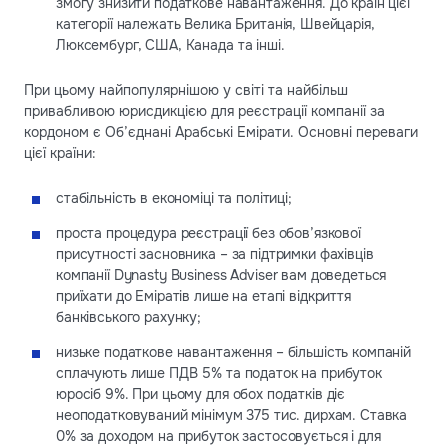
змогу знизити податкове навантаження. До країн цієї
категорії належать Велика Британія, Швейцарія,
Люксембург, США, Канада та інші.
При цьому найпопулярнішою у світі та найбільш
привабливою юрисдикцією для реєстрації компанії за
кордоном є Об’єднані Арабські Емірати. Основні переваги
цієї країни:
стабільність в економіці та політиці;
проста процедура реєстрації без обов’язкової
присутності засновника – за підтримки фахівців
компанії Dynasty Business Adviser вам доведеться
приїхати до Еміратів лише на етапі відкриття
банківського рахунку;
низьке податкове навантаження – більшість компаній
сплачують лише ПДВ 5% та податок на прибуток
юросіб 9%. При цьому для обох податків діє
неоподатковуваний мінімум 375 тис. дирхам. Ставка
0% за доходом на прибуток застосовується і для