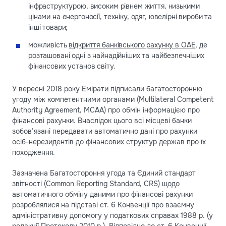
інфраструктурою, високим рівнем життя, низькими
цінами на енергоносії, техніку, одяг, ювелірні вироби та
інші товари;
можливість
відкриття банківського рахунку в ОАЕ
, де
розташовані одні з найнадійніших та найбезпечніших
фінансових установ світу.
У вересні 2018 року Емірати підписали багатосторонню
угоду між компетентними органами (Multilateral Competent
Authority Agreement, MCAA) про обмін інформацією про
фінансові рахунки. Внаслідок цього всі місцеві банки
зобов’язані передавати автоматично дані про рахунки
осіб-нерезидентів до фінансових структур держав про їх
походження.
Зазначена Багатостороння угода та Єдиний стандарт
звітності (Common Reporting Standard, CRS) щодо
автоматичного обміну даними про фінансові рахунки
розроблялися на підставі ст. 6 Конвенції про взаємну
адміністративну допомогу у податкових справах 1988 р. (у
редакції Протоколу 2010 р.). Відповідно до ст. 6 Конвенції