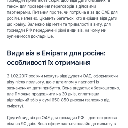
громадян прилітають сюди, щоб відвідати близьких, а
також для проведення переговорів з діловими
партнерами. Питання про те, чи потрібна віза до ОАЕ для
росіян, напевно, цікавить багатьох, хто вирішив відвідати
цю країну. Залежно від мети та тривалості візиту, для
громадян РФ передбачені різні види віз, на чому ми
зупинимося докладніше.
Види віз в Емірати для росіян:
особливості їх отримання
З 1.02.2017 росіяни можуть відвідувати ОАЕ, оформляючи
візу після прильоту, що є штампом у паспорті із
зазначенням дати прибуття. Вона видається безкоштовно,
але її можна продовжити на 30 днів, сплативши
відповідний збір у сумі 650-850 дирхам (залежно від
емірату).
Другий вид віз до ОАЕ для громадян РФ – довгострокова
віза на 90 днів. Вона оформляється онлайн до вильоту в