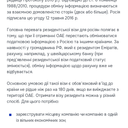
1988/2010, процедури обміну інформацією визначаються
за взаємною домовленістю сторін (двох або більше). Росія
підписала цю угоду 12 травня 2016 р.
Головна перевага резидентської візи для росіян полягає в
тому, що при її отриманні ОАЕ перестають обмінюватися
податковою інформацією з Росією та іншими країнами. За
наявності у громадянина РФ, який є резидентом Еміратів,
рахунку, наприклад, у швейцарському банку (при
пред’явленні резидентської візи податковий статус
змінюється), обміну інформацією щодо рахунку вже не
відбувається.
Основною умовою дії такої візи є обов’язковий в’їзд до
країни не рідше ніж раз на 180 днів, якщо ви виїжджаєте з
території ОАЕ. Отримати візу резидента можна у різний
спосіб. Для цього потрібно:
зареєструвати місцеву компанію чи компанію в одній
із вільних економічних зон;