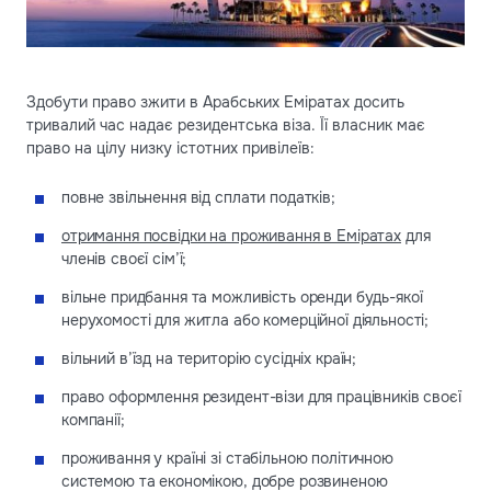
Здобути право зжити в Арабських Еміратах досить
тривалий час надає резидентська віза. Її власник має
право на цілу низку істотних привілеїв:
повне звільнення від сплати податків;
отримання посвідки на проживання в Еміратах
для
членів своєї сім’ї;
вільне придбання та можливість оренди будь-якої
нерухомості для житла або комерційної діяльності;
вільний в’їзд на територію сусідніх країн;
право оформлення резидент-візи для працівників своєї
компанії;
проживання у країні зі стабільною політичною
системою та економікою, добре розвиненою