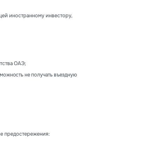
щей иностранному инвестору,
тства ОАЭ;
зможность не получать въездную
ые предостережения: