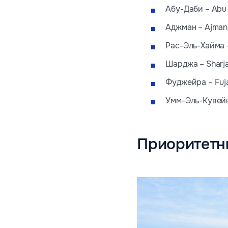
Абу-Даби – Abu D
Аджман – Ajman
Рас-Эль-Хайма –
Шарджа – Sharja
Фуджейра – Fujai
Умм-Эль-Кувейн
Приоритетны