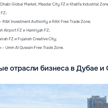
habi Global Market, Masdar City FZ и Khalifa Industrial Zon
 FZ;
 RAK Investment Authority и RAK Free Trade Zone;
h Airport FZ и Hamriyah FZ;
rah FZ и Fujairah Creative City;
 – Umm Al Quwain Free Trade Zone.
е отрасли бизнеса в Дубае и