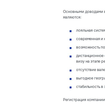
Основными доводами в
являются:
лояльная систе
современная и 
возможность по
дистанционное 
визу на этапе р
отсутствие вал
выгодное геогр
стабильность в 
Регистрация компании 