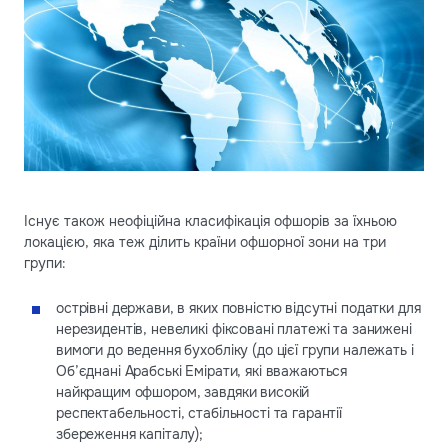
Існує також неофіційна класифікація офшорів за їхньою
локацією, яка теж ділить країни офшорної зони на три
групи:
острівні держави, в яких повністю відсутні податки для
нерезидентів, невеликі фіксовані платежі та занижені
вимоги до ведення бухобліку (до цієї групи належать і
Об’єднані Арабські Емірати, які вважаються
найкращим офшором, завдяки високій
респектабельності, стабільності та гарантії
збереження капіталу);