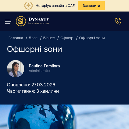
Нотаріус онлайн в ОАЕ
Замовити
Головна
Блог
Бізнес
Офшор
Офшорні зони
Офшорні зони
Pauline Familara
Administrator
Оновлено:
27.03.2026
Час читання:
3 хвилини