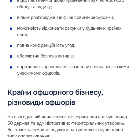
відсутність вимог щодо проведення бухгалтерського
обліку та аудиту;
вільне розпорядження фінансовими ресурсами;
можливість відкривати рахунки у будь-яких країнах
світу;
повна конфіденційність угод;
абсолютна безпека активів;
спрощеність проведення фінансових операцій з іншими
учасниками офшорів.
Країни офшорного бізнесу,
різновиди офшорів
На сьогоднішній день список офшорних зон налічує понад
50 держав та адміністративно-територіальних утворень.
Всі їх можна умовно поділити на три великі групи згідно
типу оподаткування: