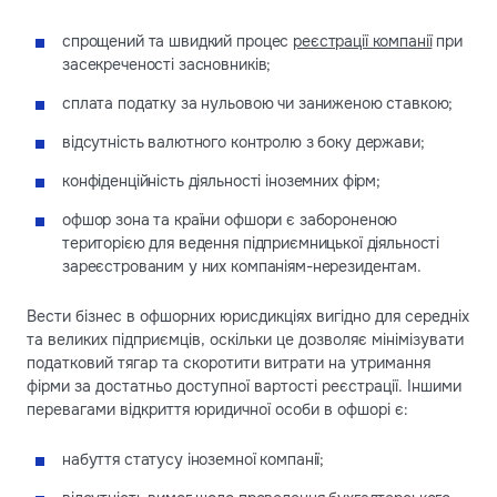
спрощений та швидкий процес
реєстрації компанії
при
засекреченості засновників;
сплата податку за нульовою чи заниженою ставкою;
відсутність валютного контролю з боку держави;
конфіденційність діяльності іноземних фірм;
офшор зона та країни офшори є забороненою
територією для ведення підприємницької діяльності
зареєстрованим у них компаніям-нерезидентам.
Вести бізнес в офшорних юрисдикціях вигідно для середніх
та великих підприємців, оскільки це дозволяє мінімізувати
податковий тягар та скоротити витрати на утримання
фірми за достатньо доступної вартості реєстрації. Іншими
перевагами відкриття юридичної особи в офшорі є:
набуття статусу іноземної компанії;