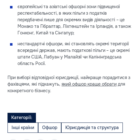
європейські та азіатські офшорні зони підвищеної
респектабельності, в яких пільги з податків
передбачені лише для окремих видів діяльності – це
Монако та Гібралтар, Ліхтенштейн та Ірландія, а також
Гонконг, Китай та Сінгапур;
нестандартні офшори, які становлять окремі території
всередині держав, мають податкові пільги – це окремі
штати США, Лабуан у Малайзії чи Калінінградська
область Росії.
При виборі відповідної юрисдикції, найкраще порадитися з
фахівцями, які підкажуть,
який офшор краще обрати
для
конкретного бізнесу.
Категорії:
Інші країни
Офшор
Юрисдикція та структура