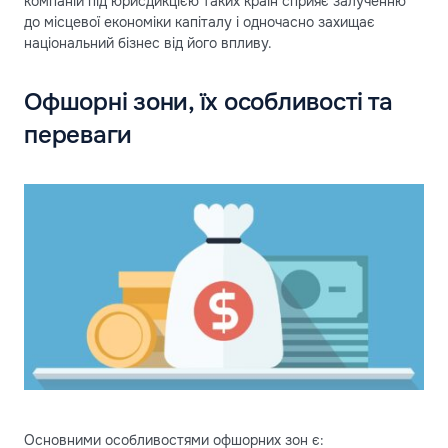
компаній під юрисдикцією таких країн сприяє залученню
до місцевої економіки капіталу і одночасно захищає
національний бізнес від його впливу.
Офшорні зони, їх особливості та
переваги
Основними особливостями офшорних зон є: