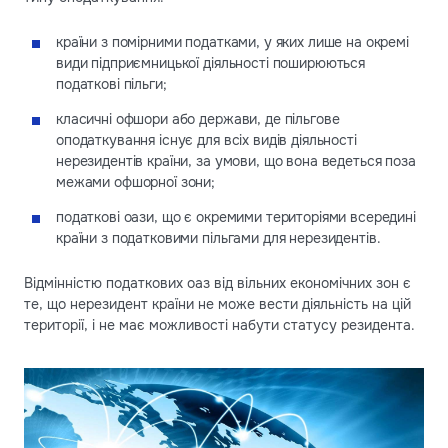
країни з помірними податками, у яких лише на окремі
види підприємницької діяльності поширюються
податкові пільги;
класичні офшори або держави, де пільгове
оподаткування існує для всіх видів діяльності
нерезидентів країни, за умови, що вона ведеться поза
межами офшорної зони;
податкові оази, що є окремими територіями всередині
країни з податковими пільгами для нерезидентів.
Відмінністю податкових оаз від вільних економічних зон є
те, що нерезидент країни не може вести діяльність на цій
території, і не має можливості набути статусу резидента.