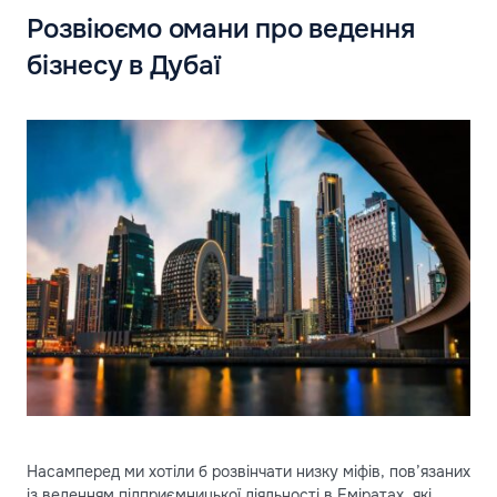
Розвіюємо омани про ведення
бізнесу в Дубаї
Насамперед ми хотіли б розвінчати низку міфів, пов’язаних
із веденням підприємницької діяльності в Еміратах, які