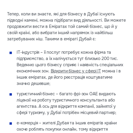
Тепер, коли ви знаєте, які для бізнесу в Дубаї існують
підводні камені, можна підібрати вид діяльності. Ви можете
продовжити вести в Еміратах той самий бізнес, що й у
своїй країні, або вибрати інший напрямок із найбільш
затребуваних ніш. Такими в еміраті Дубай є:
IT-індустрія – її послуг потребує кожна фірма та
підприємство, а їх налічується тут близько 200 тис.
Веденню цього бізнесу сприяє і наявність спеціальних
економічних зон.
Відкрити бізнес у сфері IT
можна і в
інших еміратах, де його реєстрація коштуватиме
значно дешевше;
туристичний бізнес – багато фрі-зон ОАЕ видають
ліцензії на роботу туристичного консультанта або
агентства. А ось для відкриття компанії, зайнятої у
сфері туризму, у Дубаї потрібен місцевий партнер;
е-комерція – жителі Дубая та інших еміратів країни
охоче роблять покупки онлайн, тому відкриття