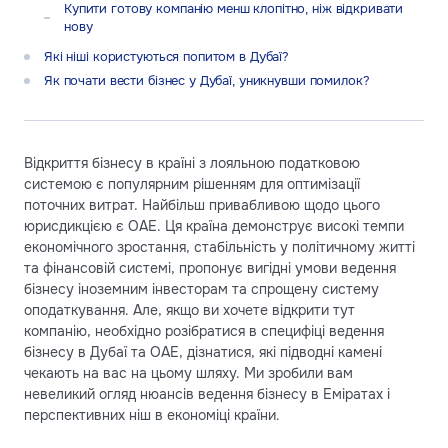
Купити готову компанію менш клопітно, ніж відкривати
нову
Які ніші користуються попитом в Дубаї?
Як почати вести бізнес у Дубаї, уникнувши помилок?
Відкриття бізнесу в країні з лояльною податковою
системою є популярним рішенням для оптимізації
поточних витрат. Найбільш привабливою щодо цього
юрисдикцією є ОАЕ. Ця країна демонструє високі темпи
економічного зростання, стабільність у політичному житті
та фінансовій системі, пропонує вигідні умови ведення
бізнесу іноземним інвесторам та спрощену систему
оподаткування. Але, якщо ви хочете відкрити тут
компанію, необхідно розібратися в специфіці ведення
бізнесу в Дубаї та ОАЕ, дізнатися, які підводні камені
чекають на вас на цьому шляху. Ми зробили вам
невеликий огляд нюансів ведення бізнесу в Еміратах і
перспективних ніш в економіці країни.