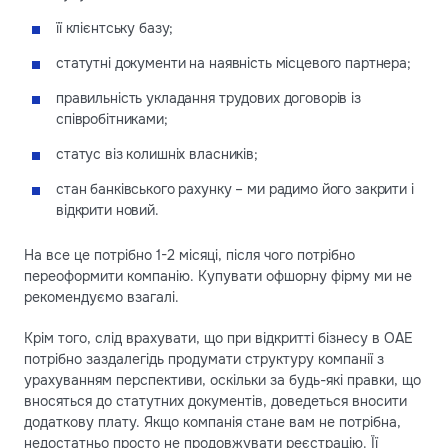
її клієнтську базу;
статутні документи на наявність місцевого партнера;
правильність укладання трудових договорів із
співробітниками;
статус віз колишніх власників;
стан банківського рахунку – ми радимо його закрити і
відкрити новий.
На все це потрібно 1-2 місяці, після чого потрібно
переоформити компанію. Купувати офшорну фірму ми не
рекомендуємо взагалі.
Крім того, слід врахувати, що при відкритті бізнесу в ОАЕ
потрібно заздалегідь продумати структуру компанії з
урахуванням перспективи, оскільки за будь-які правки, що
вносяться до статутних документів, доведеться вносити
додаткову плату. Якщо компанія стане вам не потрібна,
недостатньо просто не продовжувати реєстрацію. Її