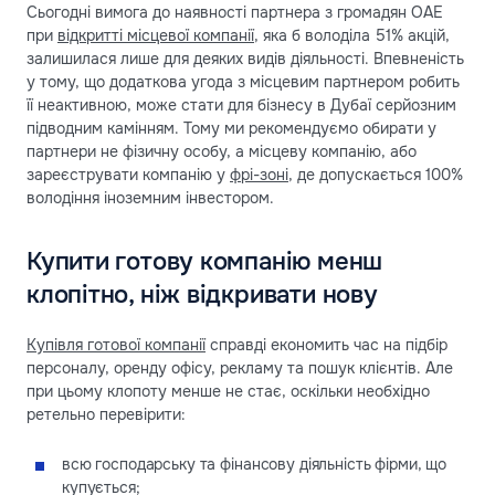
Сьогодні вимога до наявності партнера з громадян ОАЕ
при
відкритті місцевої компанії
, яка б володіла 51% акцій,
залишилася лише для деяких видів діяльності. Впевненість
у тому, що додаткова угода з місцевим партнером робить
її неактивною, може стати для бізнесу в Дубаї серйозним
підводним камінням. Тому ми рекомендуємо обирати у
партнери не фізичну особу, а місцеву компанію, або
зареєструвати компанію у
фрі-зоні
, де допускається 100%
володіння іноземним інвестором.
Купити готову компанію менш
клопітно, ніж відкривати нову
Купівля готової компанії
справді економить час на підбір
персоналу, оренду офісу, рекламу та пошук клієнтів. Але
при цьому клопоту менше не стає, оскільки необхідно
ретельно перевірити:
всю господарську та фінансову діяльність фірми, що
купується;