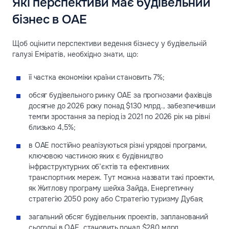
Які перспективи має будівельний
бізнес в ОАЕ
Щоб оцінити перспективи ведення бізнесу у будівельній
галузі Еміратів, необхідно знати, що:
її частка економіки країни становить 7%;
обсяг будівельного ринку ОАЕ за прогнозами фахівців
досягне до 2026 року понад $130 млрд., забезпечивши
темпи зростання за період із 2021 по 2026 рік на рівні
близько 4,5%;
в ОАЕ постійно реалізуються різні урядові програми,
ключовою частиною яких є будівництво
інфраструктурних об’єктів та ефективних
транспортних мереж. Тут можна назвати такі проекти,
як Житлову програму шейха Зайда, Енергетичну
стратегію 2050 року або Стратегію туризму Дубая;
загальний обсяг будівельних проектів, запланований
сьогодні в ОАЕ, становить понад $280 млрд.