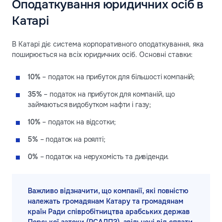
Оподаткування юридичних осіб в
Катарі
В Катарі діє система корпоративного оподаткування, яка
поширюється на всіх юридичних осіб. Основні ставки:
10%
– податок на прибуток для більшості компаній;
35%
– податок на прибуток для компаній, що
займаються видобутком нафти і газу;
10%
– податок на відсотки;
5%
– податок на роялті;
0%
– податок на нерухомість та дивіденди.
Важливо відзначити, що компанії, які повністю
належать громадянам Катару та громадянам
країн Ради співробітництва арабських держав
Перської затоки (РСАДПЗ), звільнені від сплати