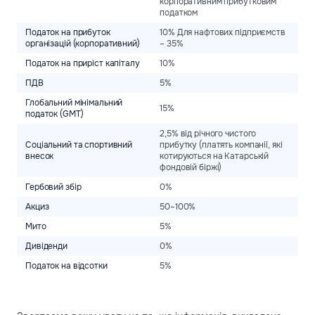
корпоративним прибутковим
податком
Податок на прибуток
10% Для нафтових підприємств
організацій (корпоративний)
– 35%
Податок на приріст капіталу
10%
ПДВ
5%
Глобальний мінімальний
15%
податок (GMT)
2,5% від річного чистого
Соціальний та спортивний
прибутку (платять компанії, які
внесок
котируються на Катарській
фондовій біржі)
Гербовий збір
0%
Акциз
50–100%
Мито
5%
Дивіденди
0%
Податок на відсотки
5%