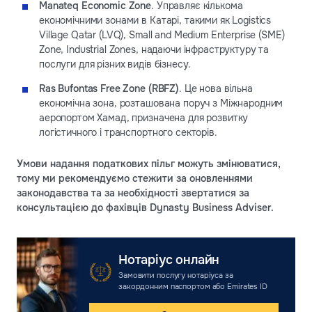
Manateq Economic Zone
. Управляє кількома
економічними зонами в Катарі, такими як Logistics
Village Qatar (LVQ), Small and Medium Enterprise (SME)
Zone, Industrial Zones, надаючи інфраструктуру та
послуги для різних видів бізнесу.
Ras Bufontas Free Zone (RBFZ)
. Це нова вільна
економічна зона, розташована поруч з Міжнародним
аеропортом Хамад, призначена для розвитку
логістичного і транспортного секторів.
Умови надання податкових пільг можуть змінюватися,
тому ми рекомендуємо стежити за оновленнями
законодавства та за необхідності звертатися за
консультацією до фахівців Dynasty Business Adviser.
Нотаріус онлайн
Замовити послугу нотаріуса за
закордонним паспортом або Emirates ID