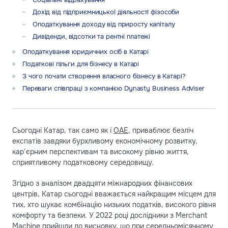
Дохід від підприємницької діяльності фізособи
Оподаткування доходу від приросту капіталу
Дивіденди, відсотки та рентні платежі
Оподаткування юридичних осіб в Катарі
Податкові пільги для бізнесу в Катарі
З чого почати створення власного бізнесу в Катарі?
Переваги співпраці з компанією Dynasty Business Adviser
Сьогодні Катар, так само як і
ОАЕ
, приваблює безліч
експатів завдяки бурхливому економічному розвитку,
кар’єрним перспективам та високому рівню життя,
сприятливому податковому середовищу.
Згідно з аналізом двадцяти міжнародних фінансових
центрів, Катар сьогодні вважається найкращим місцем для
тих, хто шукає комбінацію низьких податків, високого рівня
комфорту та безпеки. У 2022 році дослідники з Merchant
Machine прийшли до висновку, що при середньомісячному