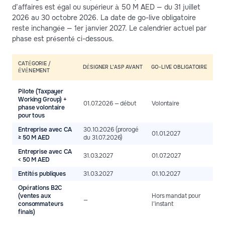
d’affaires est égal ou supérieur à 50 M AED — du 31 juillet
2026 au 30 octobre 2026. La date de go-live obligatoire
reste inchangée — 1er janvier 2027. Le calendrier actuel par
phase est présenté ci-dessous.
CATÉGORIE /
DÉSIGNER L’ASP AVANT
GO-LIVE OBLIGATOIRE
ÉVÉNEMENT
Pilote (Taxpayer
Working Group) +
01.07.2026 — début
Volontaire
phase volontaire
pour tous
Entreprise avec CA
30.10.2026 (prorogé
01.01.2027
≥ 50 M AED
du 31.07.2026)
Entreprise avec CA
31.03.2027
01.07.2027
< 50 M AED
Entités publiques
31.03.2027
01.10.2027
Opérations B2C
(ventes aux
Hors mandat pour
—
consommateurs
l’instant
finals)