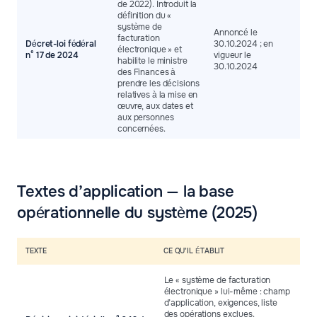
de 2022). Introduit la
définition du «
système de
Annoncé le
facturation
Décret-loi fédéral
30.10.2024 ; en
électronique » et
n° 17 de 2024
vigueur le
habilite le ministre
30.10.2024
des Finances à
prendre les décisions
relatives à la mise en
œuvre, aux dates et
aux personnes
concernées.
Textes d’application — la base
opérationnelle du système (2025)
TEXTE
CE QU’IL ÉTABLIT
Le « système de facturation
électronique » lui-même : champ
d’application, exigences, liste
des opérations exclues.