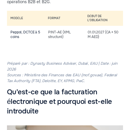
opérations B2B et B2G.
DÉBUT DE
MODÈLE
FORMAT
L’OBLIGATION
Peppol, DCTCE à 5
PINT-AE (XML
01.01.2027 (CA ≥ 50
coins
structuré)
M AED)
Préparé par : Dynasty Business Adviser, Dubaï, EAU | Date : juin
2026
Sources : Ministère des Finances des EAU (mof.gov.ae), Federal
Tax Authority (FTA), Deloitte, EY, KPMG, PwC.
Qu’est-ce que la facturation
électronique et pourquoi est-elle
introduite