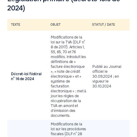
2024)
TEXTE
OBJET
STATUT / DATE
Modifications de la
loi sur la TVA (DLF n°
8 de 2017). Articles 1,
55, 65, 70 et 76
modifiés. Introduit les
définitions de «
facture électronique
Publié au Journal
», « note de crédit
officiel le
Décret-loi fédéral
électronique » et «
30.09.2024 ; en
n° 16 de 2024
système de
vigueur le
facturation
30.10.2024
électronique » ; met à
jour les règles de
récupération de la
TVA en amont et
d’émission des
documents.
Modifications de la
loi sur les procédures
fiscales (DLF n° 28