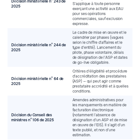
Décision ministérielle n° 243 de
S’applique à toute personne
2025
exerçant une activité aux EAU
pour ses opérations
commerciales, sauf exclusion
expresse.
Le cadre de mise en œuvre et le
calendrier par phases (vagues
selon le chiffre d’affaires et le
Décision ministérielle n° 244 de
type d’entité). Lancement du
2025
pilote, phase volontaire, délais
de désignation de l’ASP et dates
de go-live obligatoire.
Critères d’éligibilité et procédure
d’accréditation des prestataires
Décision ministérielle n° 64 de
(ASP) — qui peut agir comme
2025
prestataire accrédité et à quelles
conditions.
Amendes administratives pour
les manquements en matière de
facturation électronique
Décision du Conseil des
(notamment l’absence de
ministres n° 106 de 2025
désignation d’un ASP et de mise
en œuvre de l’EIS). Il s’agit d’un
texte publié, et non d’une
estimation.