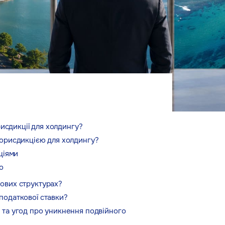
исдикції для холдингу?
юрисдикцією для холдингу?
ціями
о
ових структурах?
податкової ставки?
 та угод про уникнення подвійного