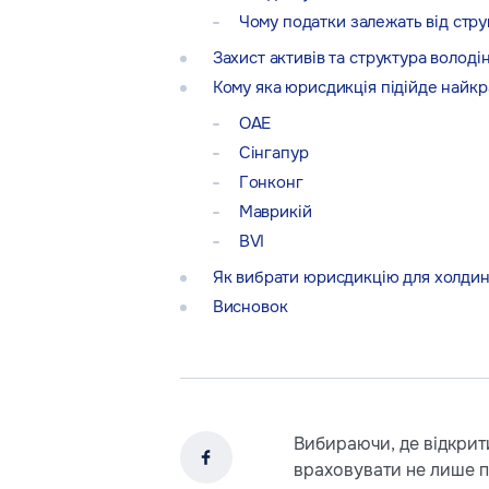
Чому податки залежать від струк
Захист активів та структура володі
Кому яка юрисдикція підійде найк
ОАЕ
Сінгапур
Гонконг
Маврикій
BVI
Як вибрати юрисдикцію для холдинг
Висновок
Вибираючи, де відкрит
враховувати не лише п