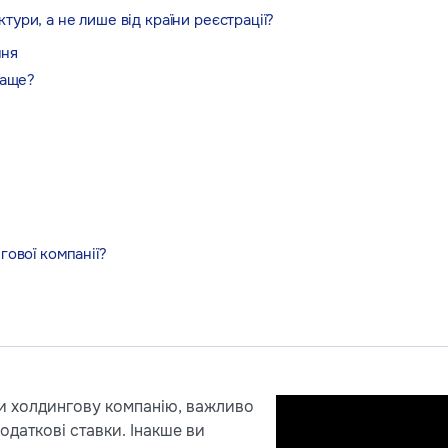
тури, а не лише від країни реєстрації?
ння
раще?
ової компанії?
и холдингову компанію, важливо
одаткові ставки. Інакше ви