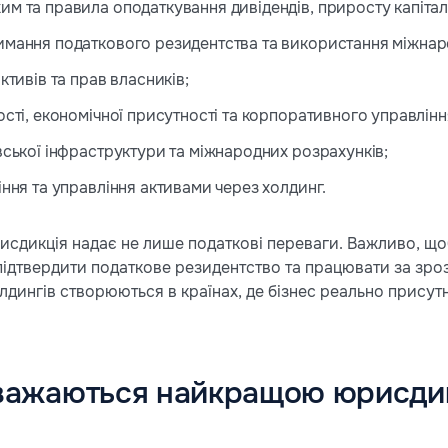
м та правила оподаткування дивідендів, приросту капіталу
имання податкового резидентства та використання міжнар
ктивів та прав власників;
ості, економічної присутності та корпоративного управлінн
вської інфраструктури та міжнародних розрахунків;
іння та управління активами через холдинг.
рисдикція надає не лише податкові переваги. Важливо, щ
 підтвердити податкове резидентство та працювати за зр
дингів створюються в країнах, де бізнес реально присутн
важаються найкращою юрисди