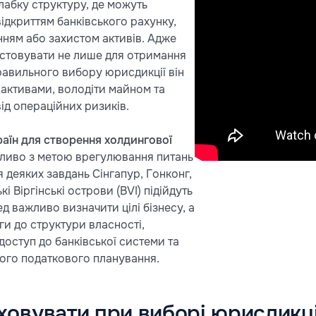
лабку структуру, де можуть
ідкриттям банківського рахунку,
ням або захистом активів. Адже
стовувати не лише для отримання
правильного вибору юрисдикції він
 активами, володіти майном та
ід операційних ризиків.
аїн для створення холдингової
бливо з метою врегулювання питань
 деяких завдань Сінгапур, Гонконг,
і Віргінські острови (BVI) підійдуть
д важливо визначити цілі бізнесу, а
ги до структури власності,
доступ до банківської системи та
ого податкового планування.
ховувати при виборі юрисдикці