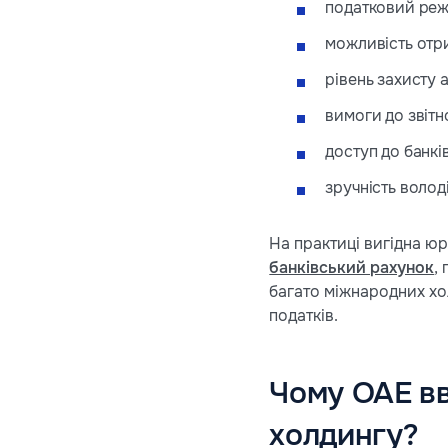
податковий режи
можливість отр
рівень захисту а
вимоги до звітн
доступ до банкі
зручність волод
На практиці вигідна ю
банківський рахунок
,
багато міжнародних хол
податків.
Чому ОАЕ в
холдингу?