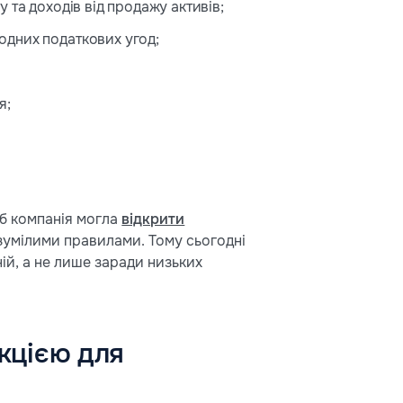
 та доходів від продажу активів;
одних податкових угод;
я;
об компанія могла
відкрити
озумілими правилами. Тому сьогодні
ій, а не лише заради низьких
кцією для