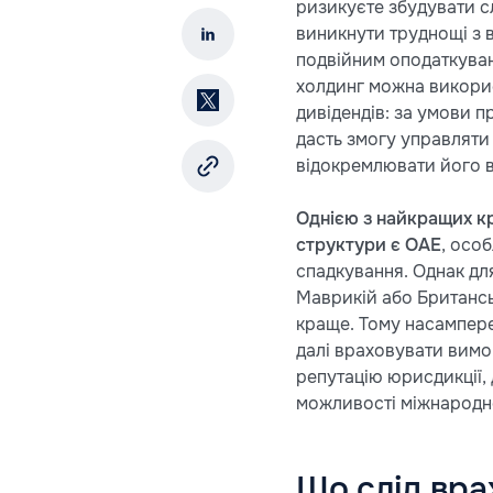
ризикуєте збудувати с
виникнути труднощі з в
подвійним оподаткуван
холдинг можна викори
дивідендів: за умови 
дасть змогу управляти
відокремлювати його в
Однією з найкращих кр
структури є ОАЕ
, осо
спадкування. Однак для
Маврикій або Британськ
краще. Тому насампере
далі враховувати вимо
репутацію юрисдикції, 
можливості міжнародн
Що слід вра