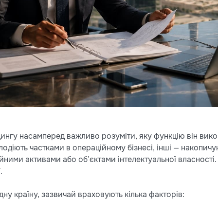
дингу насамперед важливо розуміти, яку функцію він вико
лодіють частками в операційному бізнесі, інші — накопич
ійними активами або об’єктами інтелектуальної власності
.
ну країну, зазвичай враховують кілька факторів: