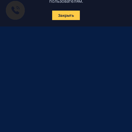
пользователям.
Закрыть
Подписаться на новости
Certified Secure
Verified by
Trustindex
Все материалы данного сайта являются объектами
авторского права (в том числе дизайн). Запрещается